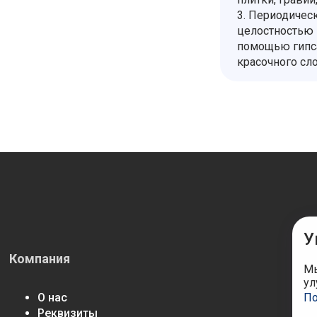
3. Периодическ
целостностью 
помощью гипса
красочного сл
У
Компания
М
Мы
ул
По
О нас
Реквизиты