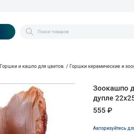
лог
Горшки и кашпо для цветов
/
Горшки керамические и зо
Зоокашпо д
дупле 22х2
555 ₽
Авторизуйтесь дл