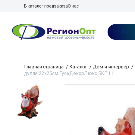
В каталог предзаказа
О нас
Ката
Главная страница
/
Каталог
/
Дом и интерьер
/
дупле 22х25см ГусьДекорЛюкс 5КП11