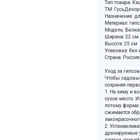
Тип товара: К
ТМ: ГусьДеко
Назначение: дл
Материал: гипс
Модель: Белка
Ширина: 22 см
Высота: 25 см
Упаковка: без
Страна: Россия
Уход за гипсо
Чтобы садовые
сохраняя перв
1. На зиму и 
сухое место. И
потому форма р
сжимается обр
лакокрасочног
2. Устанавлив
дренируемые у
плитки, гравий