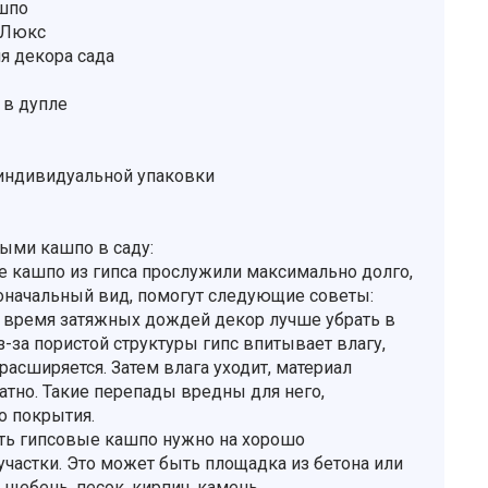
ашпо
рЛюкс
я декора сада
 в дупле
 индивидуальной упаковки
выми кашпо в саду:
 кашпо из гипса прослужили максимально долго,
оначальный вид, помогут следующие советы:
во время затяжных дождей декор лучше убрать в
з-за пористой структуры гипс впитывает влагу,
асширяется. Затем влага уходит, материал
атно. Такие перепады вредны для него,
о покрытия.
ать гипсовые кашпо нужно на хорошо
частки. Это может быть площадка из бетона или
, щебень, песок, кирпич, камень.