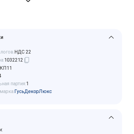
ки
логов:
НДС 22
а:
1032212
КП11
4
ная партия:
1
марка:
ГусьДекорЛюкс
и: