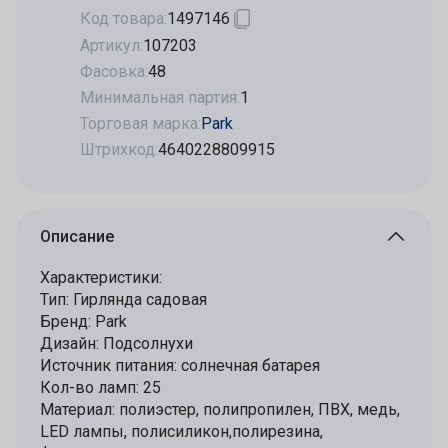
Код товара:
1497146
Артикул:
107203
Фасовка:
48
Минимальная партия:
1
Торговая марка:
Park
Штрихкод:
4640228809915
Описание
Характеристики:
Тип: Гирлянда садовая
Бренд: Park
Дизайн: Подсолнухи
Источник питания: солнечная батарея
Кол-во ламп: 25
Материал: полиэстер, полипропилен, ПВХ, медь,
LED лампы, полисиликон,полирезина,