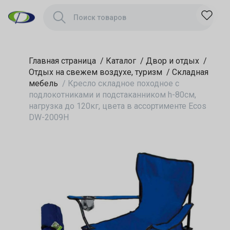
80см, нагрузка до
120кг, цвета в
ассортименте Ecos
DW-2009H
Главная страница
/
Каталог
/
Двор и отдых
/
Отдых на свежем воздухе, туризм
/
Складная
мебель
/
Кресло складное походное с
подлокотниками и подстаканником h-80см,
нагрузка до 120кг, цвета в ассортименте Ecos
DW-2009H