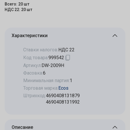
Всего: 20 шт
НДС 22: 20 шт
Характеристики
Ставки налогов:
НДС 22
Код товара:
999542
Артикул:
DW-2009H
Фасовка:
6
Минимальная партия:
1
Торговая марка:
Ecos
Штрихкод:
4690408131879
4690408131992
Описание