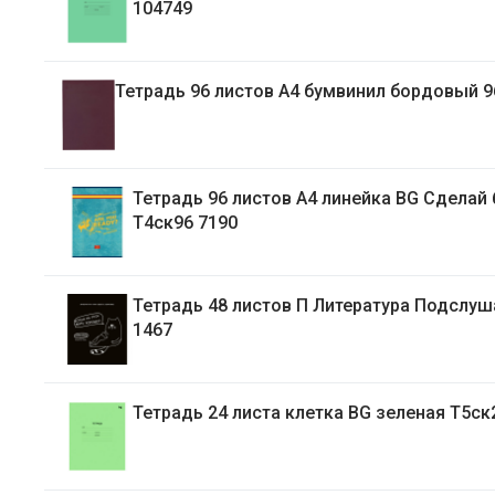
104749
Тетрадь 96 листов А4 бумвинил бордовый 
Тетрадь 96 листов А4 линейка BG Сделай больше
Т4ск96 7190
Тетрадь 48 листов П Литература Подслушано Т48-
1467
Тетрадь 24 листа клетка BG зеленая Т5