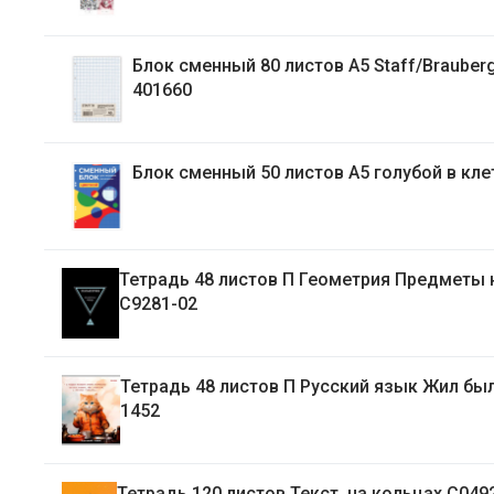
Блок сменный 80 листов А5 Staff/Brauberg, белый
401660
Блок сменный 50 листов А5 голубой в 
Тетрадь 48 листов П Геометрия Предметы на черном
С9281-02
Тетрадь 48 листов П Русский язык Жил был кот Т48-
1452
Тетрадь 120 листов Текст, на кольцах С049