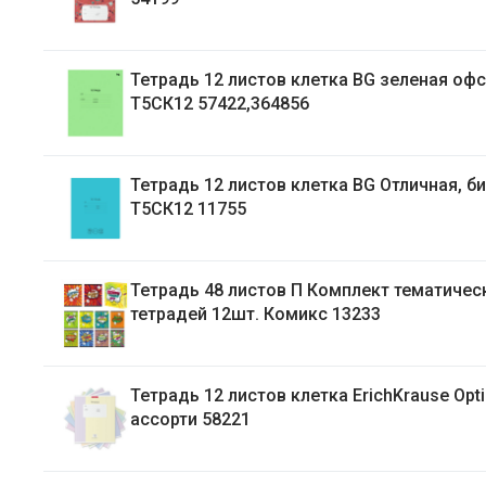
Тетрадь 12 листов клетка BG зеленая офсет
Т5СК12 57422,364856
Тетрадь 12 листов клетка BG Отличная, бирюзовая
Т5СК12 11755
Тетрадь 48 листов П Комплект тематических
тетрадей 12шт. Комикс 13233
Тетрадь 12 листов клетка ErichKrause Optima Blocks
ассорти 58221