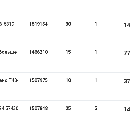
96-5319
1519154
30
1
14
1466210
15
1
77
1507975
10
1
37
ск24 57430
1507848
25
5
14