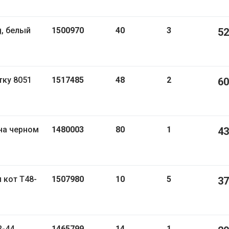
1500970
40
3
52
клетку 8051
1517485
48
2
60
1480003
80
1
43
1507980
10
5
37
2-44
1465799
14
1