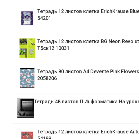
Тетрадь 12 листов клетка ErichKrause Bluecurl
54201
Тетрадь 12 листов клетка BG Neon Revolution
Т5ск12 10031
Тетрадь 80 листов А4 Devente Pink Flowers, скоба
2058206
Тетрадь 48 листов П Информатика На уро
Тетрадь 12 листов клетка ErichKrause Autumn walk
54199