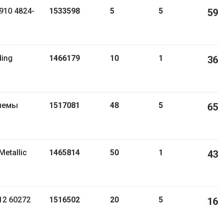
1533598
5
5
59
1466179
10
1
36
1517081
48
5
65
1465814
50
1
43
СК12 60272
1516502
20
5
16