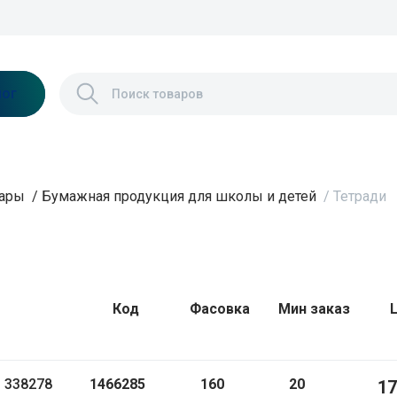
лог
вары
/
Бумажная продукция для школы и детей
/
Тетради
Код
Фасовка
Мин заказ
1466285
160
20
17