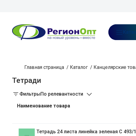
В каталог предзаказа
О нас
Ката
Главная страница
/
Каталог
/
Канцелярские то
Тетради
Фильтры
По релевантности
Наименование товара
Тетрадь 24 листа линейка зеленая C 493/1 338278