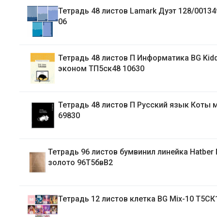
Тетрадь 48 листов Lamark Дуэт 128/00134910 4824-
06
Тетрадь 48 листов П Информатика BG Kidding
эконом ТП5ск48 10630
Тетрадь 48 листов П Русский язык Коты мемы
69830
Тетрадь 96 листов бумвинил линейка Hatber Metallic
золото 96Т5бвВ2
Тетрадь 12 листов клетка BG Mix-10 Т5