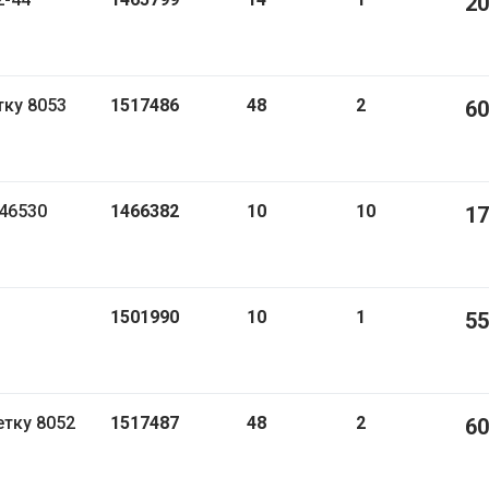
20
клетку 8053
1517486
48
2
60
s 46530
1466382
10
10
17
1501990
10
1
55
 клетку 8052
1517487
48
2
60