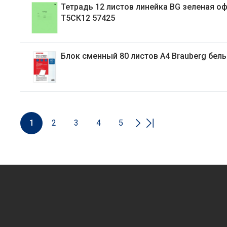
Тетрадь 12 листов линейка BG зеленая офсет
Т5СК12 57425
Блок сменный 80 листов А4 Brauberg 
1
2
3
4
5