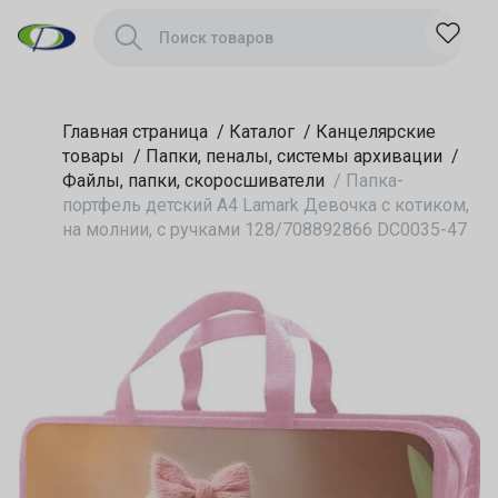
ручками
128/708892866
DC0035-47
Главная страница
/
Каталог
/
Канцелярские
товары
/
Папки, пеналы, системы архивации
/
Файлы, папки, скоросшиватели
/
Папка-
портфель детский А4 Lamark Девочка с котиком,
на молнии, с ручками 128/708892866 DC0035-47