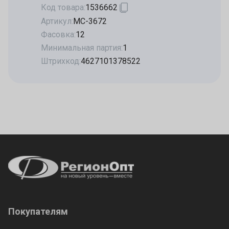
Код товара:
1536662
Артикул:
МС-3672
Фасовка:
12
Минимальная партия:
1
Штрихкод:
4627101378522
Покупателям