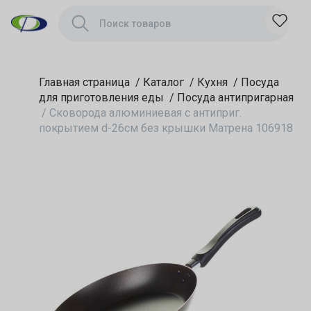
без крышки
Матрена 106918
Главная страница
/
Каталог
/
Кухня
/
Посуда
для приготовления еды
/
Посуда антипригарная
/
Сковорода алюминиевая с антиприг.
покрытием d-26см без крышки Матрена 106918