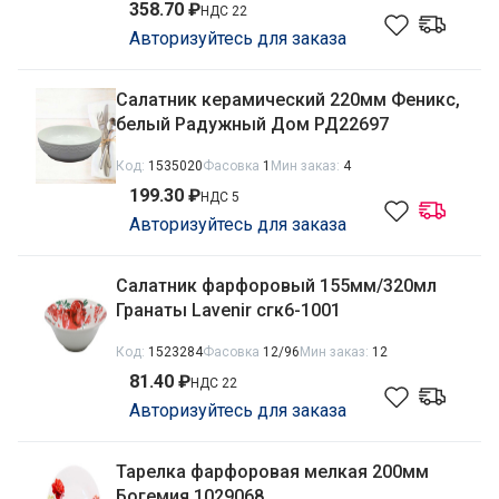
358.70 ₽
НДС 22
Авторизуйтесь для заказа
Салатник керамический 220мм Феникс,
белый Радужный Дом РД22697
Код:
1535020
Фасовка
1
Мин заказ:
4
199.30 ₽
НДС 5
Авторизуйтесь для заказа
Салатник фарфоровый 155мм/320мл
Гранаты Lavenir сгк6-1001
Код:
1523284
Фасовка
12/96
Мин заказ:
12
81.40 ₽
НДС 22
Авторизуйтесь для заказа
Тарелка фарфоровая мелкая 200мм
Богемия 1029068