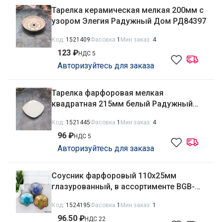
Тарелка керамическая мелкая 200мм с
узором Элегия Радужный Дом РД84397
Код:
1521409
Фасовка
1
Мин заказ:
4
123 ₽
НДС 5
Авторизуйтесь для заказа
Тарелка фарфоровая мелкая
квадратная 215мм белый Радужный
Дом РД85462
Код:
1521445
Фасовка
1
Мин заказ:
4
96 ₽
НДС 5
Авторизуйтесь для заказа
Соусник фарфоровый 110х25мм
глазурованный, в ассортименте BGB-
19/733179
Код:
1524195
Фасовка
1
Мин заказ:
1
96.50 ₽
НДС 22