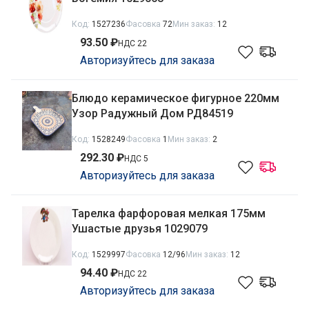
Код:
1527236
Фасовка
72
Мин заказ:
12
93.50 ₽
НДС 22
Авторизуйтесь для заказа
Блюдо керамическое фигурное 220мм
Узор Радужный Дом РД84519
Код:
1528249
Фасовка
1
Мин заказ:
2
292.30 ₽
НДС 5
Авторизуйтесь для заказа
Тарелка фарфоровая мелкая 175мм
Ушастые друзья 1029079
Код:
1529997
Фасовка
12/96
Мин заказ:
12
94.40 ₽
НДС 22
Авторизуйтесь для заказа