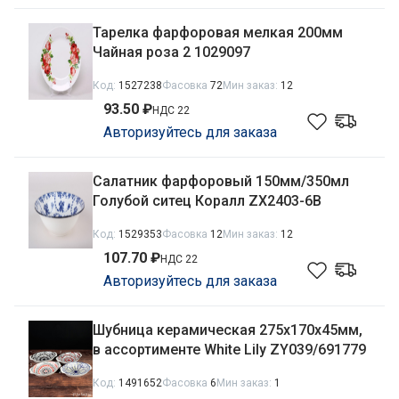
Тарелка фарфоровая мелкая 200мм
Чайная роза 2 1029097
Код:
1527238
Фасовка
72
Мин заказ:
12
93.50 ₽
НДС 22
Авторизуйтесь для заказа
Салатник фарфоровый 150мм/350мл
Голубой ситец Коралл ZX2403-6B
Код:
1529353
Фасовка
12
Мин заказ:
12
107.70 ₽
НДС 22
Авторизуйтесь для заказа
Шубница керамическая 275х170х45мм,
в ассортименте White Lily ZY039/691779
Код:
1491652
Фасовка
6
Мин заказ:
1