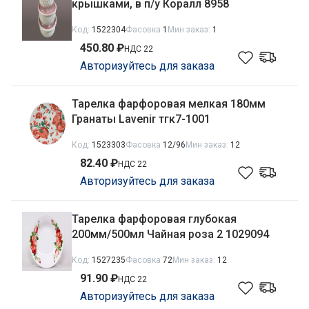
крышками, в п/у Коралл 8958
Код:
1522304
Фасовка
1
Мин заказ:
1
450.80 ₽
НДС 22
Авторизуйтесь для заказа
Тарелка фарфоровая мелкая 180мм
Гранаты Lavenir тгк7-1001
Код:
1523303
Фасовка
12/96
Мин заказ:
12
82.40 ₽
НДС 22
Авторизуйтесь для заказа
Тарелка фарфоровая глубокая
200мм/500мл Чайная роза 2 1029094
Код:
1527235
Фасовка
72
Мин заказ:
12
91.90 ₽
НДС 22
Авторизуйтесь для заказа