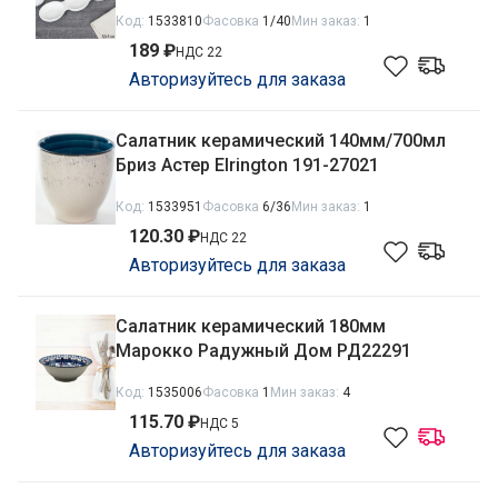
15/747926
Код:
1533810
Фасовка
1/40
Мин заказ:
1
189 ₽
НДС 22
Авторизуйтесь для заказа
Салатник керамический 140мм/700мл
Бриз Астер Elrington 191-27021
Код:
1533951
Фасовка
6/36
Мин заказ:
1
120.30 ₽
НДС 22
Авторизуйтесь для заказа
Салатник керамический 180мм
Марокко Радужный Дом РД22291
Код:
1535006
Фасовка
1
Мин заказ:
4
115.70 ₽
НДС 5
Авторизуйтесь для заказа