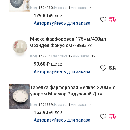
Код:
1534980
Фасовка
1
Мин заказ:
4
129.80 ₽
НДС 5
Авторизуйтесь для заказа
Миска фарфоровая 175мм/400мл
Орхидея Фокус см7-88837х
Код:
1484361
Фасовка
12
Мин заказ:
12
99.60 ₽
НДС 22
Авторизуйтесь для заказа
Тарелка фарфоровая мелкая 220мм с
узором Мрамор Радужный Дом
РД84670
Код:
1521339
Фасовка
1
Мин заказ:
4
163.90 ₽
НДС 5
Авторизуйтесь для заказа