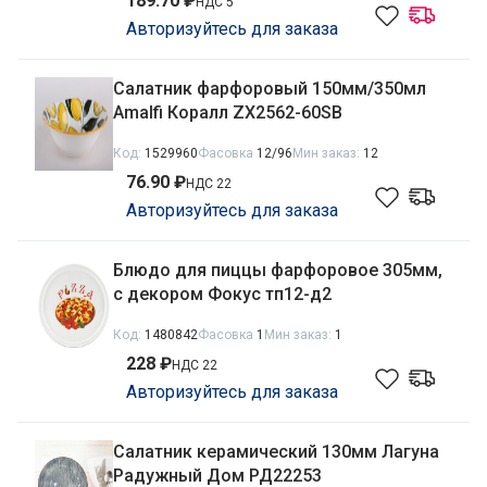
189.70 ₽
НДС 5
Авторизуйтесь для заказа
Салатник фарфоровый 150мм/350мл
Amalfi Коралл ZX2562-60SB
Код:
1529960
Фасовка
12/96
Мин заказ:
12
76.90 ₽
НДС 22
Авторизуйтесь для заказа
Блюдо для пиццы фарфоровое 305мм,
с декором Фокус тп12-д2
Код:
1480842
Фасовка
1
Мин заказ:
1
228 ₽
НДС 22
Авторизуйтесь для заказа
Салатник керамический 130мм Лагуна
Радужный Дом РД22253