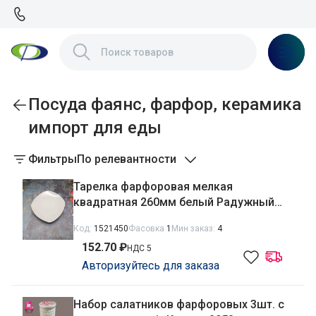
Посуда фаянс, фарфор, керамика
импорт для еды
Фильтры
По релевантности
Тарелка фарфоровая мелкая
квадратная 260мм белый Радужный
Дом РД85486
Код:
1521450
Фасовка
1
Мин заказ:
4
152.70 ₽
НДС 5
Авторизуйтесь для заказа
Набор салатников фарфоровых 3шт. с