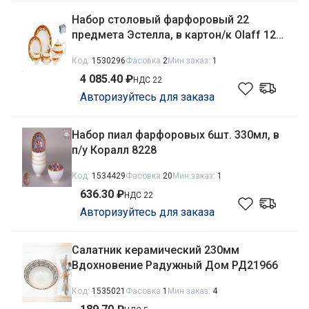
Набор столовый фарфоровый 22
предмета Эстелла, в картон/к Olaff 123-
16022
Код:
1530296
Фасовка
2
Мин заказ:
1
4 085.40 ₽
НДС 22
Авторизуйтесь для заказа
Набор пиал фарфоровых 6шт. 330мл, в
п/у Коралл 8228
Код:
1534429
Фасовка
20
Мин заказ:
1
636.30 ₽
НДС 22
Авторизуйтесь для заказа
Салатник керамический 230мм
Вдохновение Радужный Дом РД21966
Код:
1535021
Фасовка
1
Мин заказ:
4