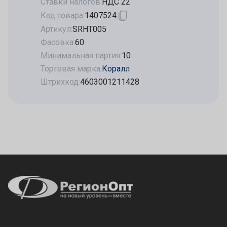
Ставки налогов:
НДС 22
Код товара:
1407524
Артикул:
SRHT005
Фасовка:
60
Минимальная партия:
10
Торговая марка:
Коралл
Штрихкод:
4603001211428