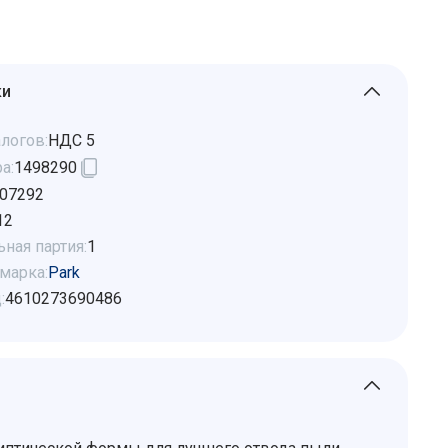
ки
логов:
НДС 5
а:
1498290
07292
12
ная партия:
1
марка:
Park
:
4610273690486