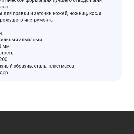
иптической формы для лучшего отвода пыли
ала.
для правки и заточки ножей, ножниц, кос, а
 режущего инструмента
и:
очильный алмазный
0 мм
стость
P200
зный абразив, сталь, пластмасса
йдер