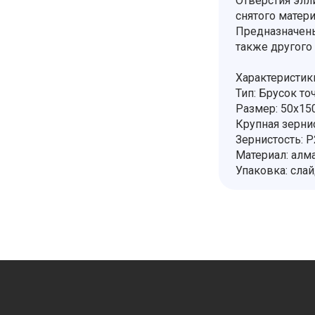
Отверстия элл
снятого матери
Предназначены 
также другого
Характеристик
Тип: Брусок т
Размер: 50х15
Крупная зерни
Зернистость: 
Материал: алма
Упаковка: сла