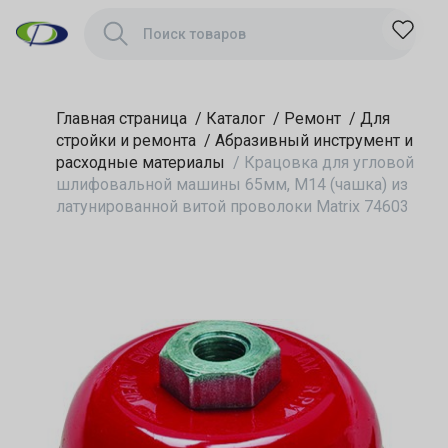
(чашка) из
латунированной
витой проволоки
Matrix 74603
Главная страница
/
Каталог
/
Ремонт
/
Для
стройки и ремонта
/
Абразивный инструмент и
расходные материалы
/
Крацовка для угловой
шлифовальной машины 65мм, М14 (чашка) из
латунированной витой проволоки Matrix 74603