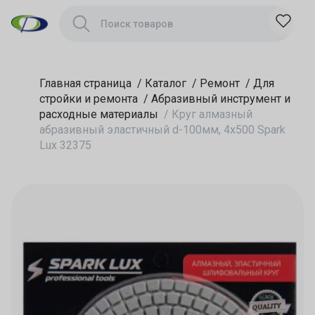
Lux 32375
Главная страница
/
Каталог
/
Ремонт
/
Для
стройки и ремонта
/
Абразивный инструмент и
расходные материалы
/
Круг алмазный
абразивный эластичный d-100мм, 4х500 Spark
Lux 32375