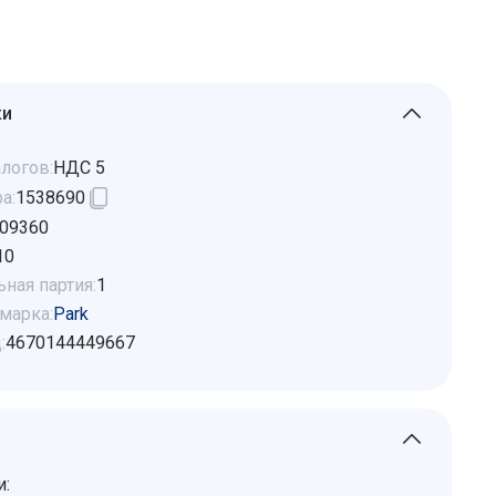
ки
логов:
НДС 5
а:
1538690
09360
10
ная партия:
1
марка:
Park
:
4670144449667
и: