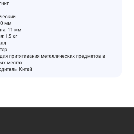
гнит
ический
10 мм
та: 11 мм
: 1,5 кг
алл
тер
для притягивания металлических предметов в
ых местах.
одитель: Китай