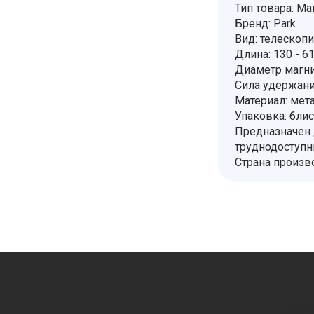
Тип товара: Ма
Бренд: Park
Вид: телескоп
Длина: 130 - 6
Диаметр магни
Сила удержания
Материал: мет
Упаковка: блис
Предназначен 
труднодоступн
Страна произв