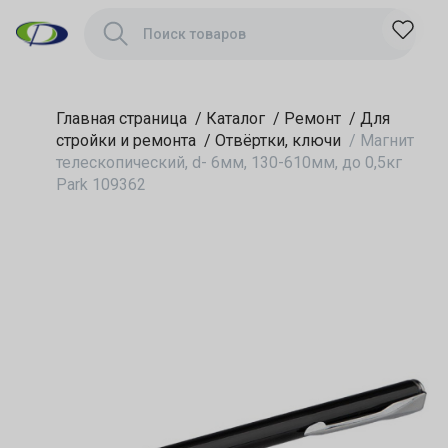
Главная страница
/
Каталог
/
Ремонт
/
Для
стройки и ремонта
/
Отвёртки, ключи
/
Магнит
телескопический, d- 6мм, 130-610мм, до 0,5кг
Park 109362