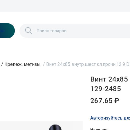
лог
/
Крепеж, метизы
/
Винт 24х85 внутр.шест.кл.прочн.12.9 
Винт 24х85 
129-2485
267.65 ₽
Авторизуйтесь дл
Наличие: