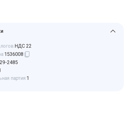
ки
логов:
НДС 22
а:
1536008
29-2485
1
ная партия:
1