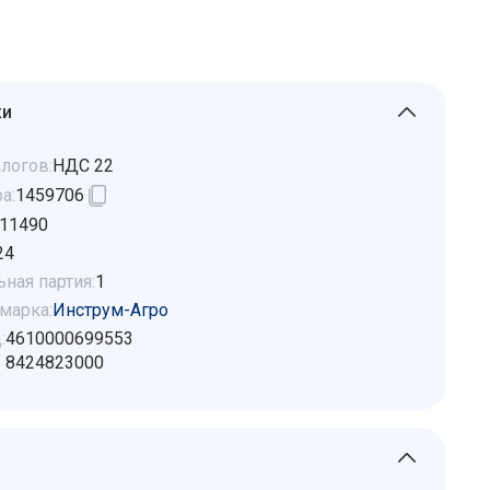
ки
логов:
НДС 22
а:
1459706
11490
24
ная партия:
1
марка:
Инструм-Агро
:
4610000699553
8424823000