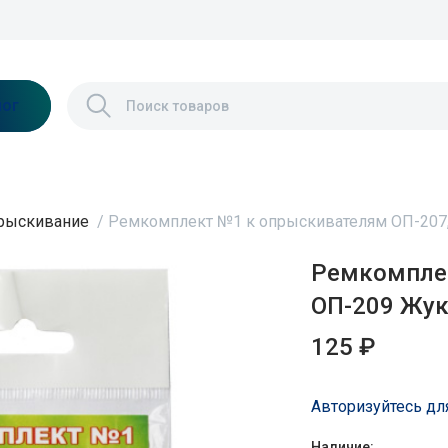
лог
рыскивание
/
Ремкомплект №1 к опрыскивателям ОП-207,
Ремкомплек
ОП-209 Жук
125 ₽
Авторизуйтесь дл
Наличие: