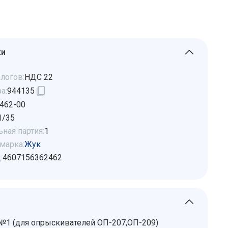
ки
логов:
НДС 22
а:
944135
462-00
1/35
ная партия:
1
марка:
Жук
:
4607156362462
1 (для опрыскивателей ОП-207,ОП-209)