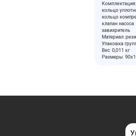
Комплектация:
кольцо уплотни
кольцо компр
клапан насоса
завихритель
Материал: рез
Упаковка груп
Вес: 0,011 кг
Размеры: 90х
У