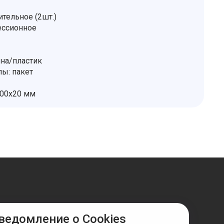
тельное (2шт.)
ессионное
ина/пластик
пы: пакет
100х20 мм
ведомление о Cookies