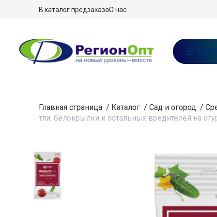
В каталог предзаказа
О нас
Ката
Главная страница
/
Каталог
/
Сад и огород
/
Ср
тли, белокрылки и остальных вредителей на ог