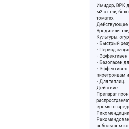
Имидор, ВРК д
м2 от тли, бел
томатах.
Действующее в
Вредители: тли
Культуры: огу
- Быстрый резул
- Период защит
- Эффективен 
- Безопасен дл
- Эффективен 
пиретроидам и
- Для теплиц.
Действие:
Препарат прони
распространяе
время от вред
Рекомендации
Рекомендованн
небольшом кол