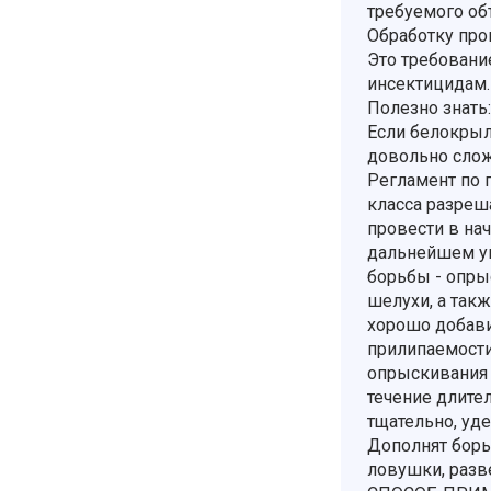
требуемого об
Обработку про
Это требовани
инсектицидам.
Полезно знать:
Если белокрыл
довольно слож
Регламент по 
класса разреша
провести в нач
дальнейшем у
борьбы - опры
шелухи, а так
хорошо добави
прилипаемости
опрыскивания 
течение длите
тщательно, уд
Дополнят борь
ловушки, разв