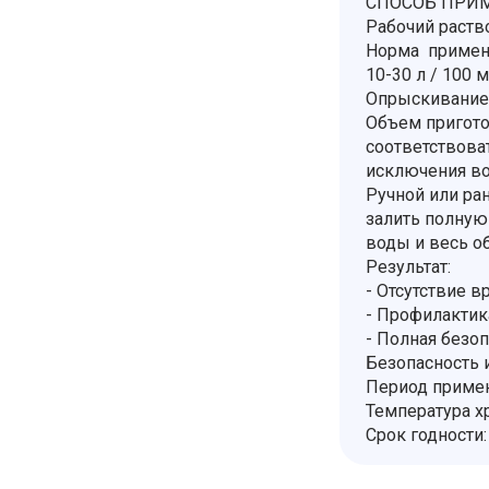
СПОСОБ ПРИМ
Рабочий раств
Норма примене
10-30 л / 100 м
Опрыскивание 
Объем пригото
соответствова
исключения во
Ручной или ра
залить полную
воды и весь о
Результат:
- Отсутствие 
- Профилактик
- Полная безо
Безопасность и
Период примен
Температура хр
Срок годности: