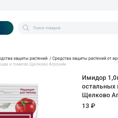
лог
едства защиты растений
/
Средства защиты растений от в
урцах и томатах Щелково Агрохим
Имидор 1,0
остальных 
Щелково А
13 ₽