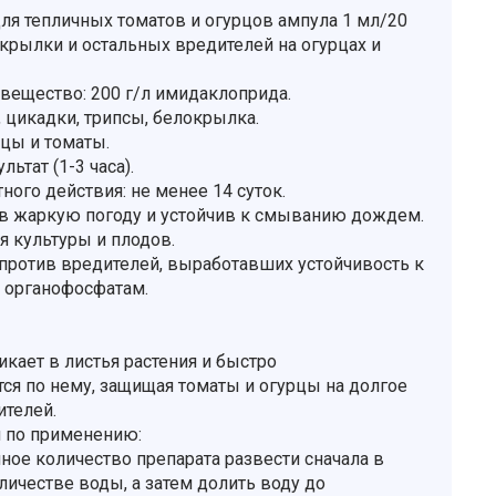
ля тепличных томатов и огурцов ампула 1 мл/20
окрылки и остальных вредителей на огурцах и
ещество: 200 г/л имидаклоприда.
, цикадки, трипсы, белокрылка.
рцы и томаты.
ьтат (1-3 часа).
ного действия: не менее 14 суток.
в жаркую погоду и устойчив к смыванию дождем.
я культуры и плодов.
против вредителей, выработавших устойчивость к
 органофосфатам.
кает в листья растения и быстро
тся по нему, защищая томаты и огурцы на долгое
ителей.
 по применению:
ое количество препарата развести сначала в
ичестве воды, а затем долить воду до