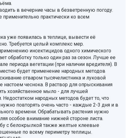
ъёма.
водить в вечерние часы в безветренную погоду.
е применительно практически ко всем
ка уже появилась в теплице, вывести её
но. Требуется целый комплекс мер.
применению инсектицидов одного химического
ет обработку только один раз за сезон. Лучше ее
але периода вегетации (при наличии вредителя). В
местно будет применение народных методов
скивание отваром тысячелистника и луковой
же настоем чеснока. В раствор для опрыскивания
ть хозяйственное мыло - для лучшей
. Недостатком народных методов будет то, что
нужно повторять очень часто - каждые 2-3 дня и в
льного времени. Обрабатывать растения нужно
еляя особое внимание нижней стороне листа.
бу с белокрылкой также желтые клеевые
ешенные по всему периметру теплицы.