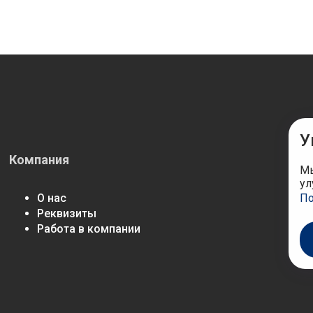
У
Компания
М
Мы
ул
По
О нас
Реквизиты
Работа в компании