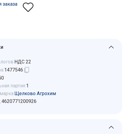
я заказа
ки
логов:
НДС 22
а:
1477546
50
ная партия:
1
марка:
Щелково Агрохим
:
4620771200926