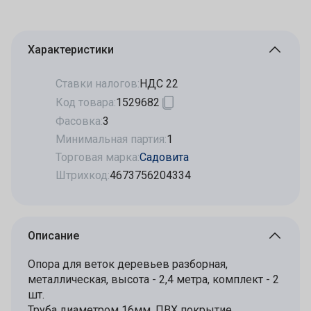
Характеристики
Ставки налогов:
НДС 22
Код товара:
1529682
Фасовка:
3
Минимальная партия:
1
Торговая марка:
Садовита
Штрихкод:
4673756204334
Описание
Опора для веток деревьев разборная,
металлическая, высота - 2,4 метра, комплект - 2
шт.
Труба диаметром 16мм, ПВХ покрытие.