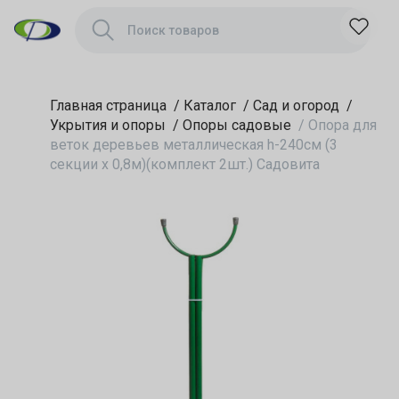
0,8м)(комплект
2шт.) Садовита
Главная страница
/
Каталог
/
Сад и огород
/
Укрытия и опоры
/
Опоры садовые
/
Опора для
веток деревьев металлическая h-240см (3
секции х 0,8м)(комплект 2шт.) Садовита