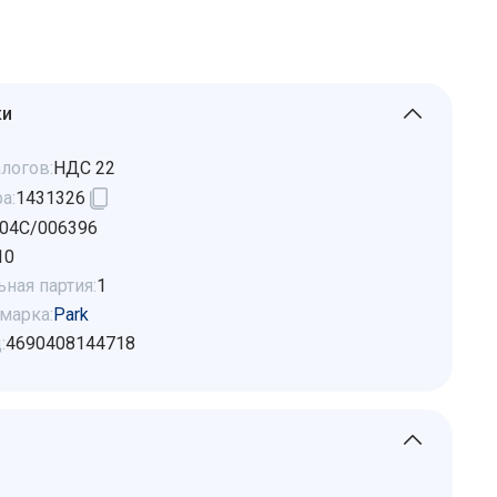
ки
логов:
НДС 22
а:
1431326
04C/006396
10
ная партия:
1
марка:
Park
:
4690408144718