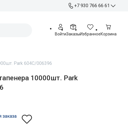
+7 930 766 66 61
+7 930 766 66 61
Отдел продаж
Войти
Заказы
Избранное
Корзина
+ 7 920 263 76 54
Работа с партнерами
Офис:
Курск, ул. Станционная 4А
00шт. Park 604C/006396
Пн - Пт: 09:00 - 17:00
тапенера 10000шт. Park
Распределительный
6
центр:
Курск, ул. Чайковского 60
Пн - Пт: 09:00 - 17:00
Сб: 09:00 - 15:00
я заказа