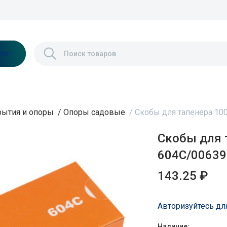
лог
рытия и опоры
/
Опоры садовые
/
Скобы для тапенера 100
Скобы для 
604C/00639
143.25 ₽
Авторизуйтесь дл
Наличие: