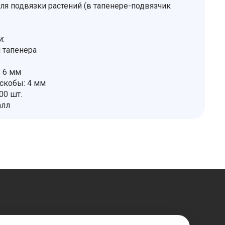
ля подвязки растений (в тапенере-подвязчик
и:
 тапенера
 6 мм
скобы: 4 мм
00 шт.
алл