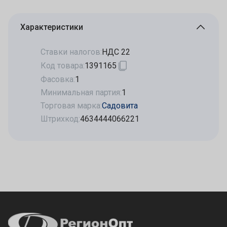
Характеристики
Ставки налогов:
НДС 22
Код товара:
1391165
Фасовка:
1
Минимальная партия:
1
Торговая марка:
Садовита
Штрихкод:
4634444066221