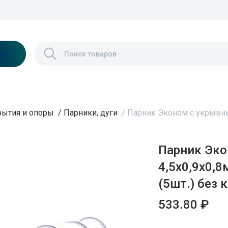
лог
рытия и опоры
/
Парники, дуги
/
Парник Эконом с укрывны
Парник Эк
4,5х0,9х0,8
(5шт.) без 
533.80 ₽