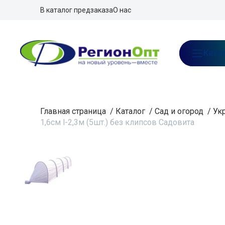
В каталог предзаказа
О нас
Ката
Главная страница
/
Каталог
/
Сад и огород
/
Ук
1,6см l-2,3м (5шт.) без клипсов Садовита