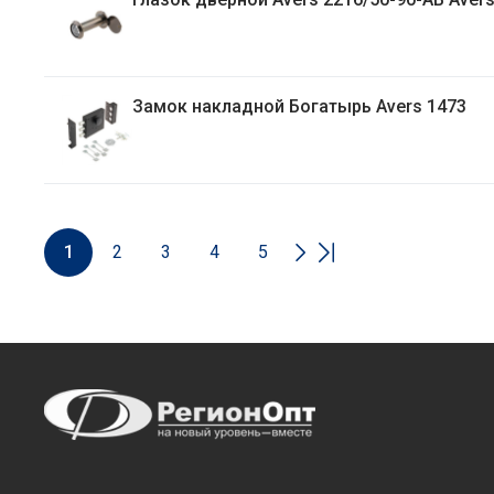
Замок накладной Богатырь Avers 1473
1
2
3
4
5