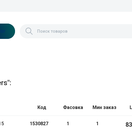
лог
rs":
Код
Фасовка
Мин заказ
15
1530827
1
1
83