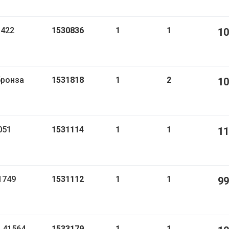
1422
1530836
1
1
10
бронза
1531818
1
2
10
051
1531114
1
1
11
1749
1531112
1
1
99
s 41564
1533179
1
1