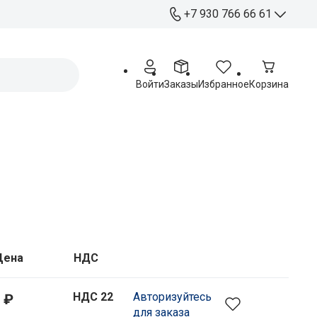
+7 930 766 66 61
+7 930 766 66 61
Отдел продаж
Войти
Заказы
Избранное
Корзина
+ 7 920 263 76 54
Работа с партнерами
Офис:
Курск, ул. Станционная 4А
Пн - Пт: 09:00 - 17:00
Распределительный
центр:
Курск, ул. Чайковского 60
Пн - Пт: 09:00 - 17:00
Цена
НДС
Сб: 09:00 - 15:00
НДС 22
Авторизуйтесь
 ₽
для заказа