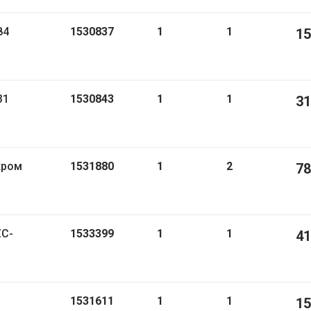
84
1530837
1
1
15
31
1530843
1
1
31
хром
1531880
1
2
78
ZC-
1533399
1
1
41
1531611
1
1
15