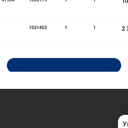
10
1531453
1
1
2 
Показать ещё
У