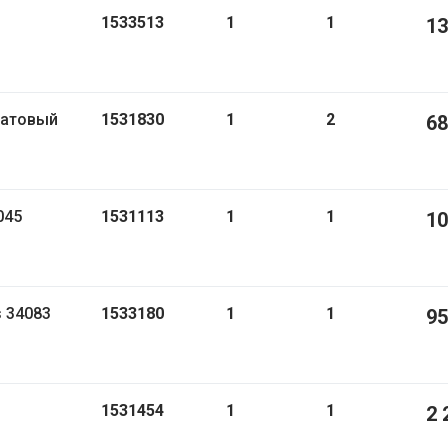
1533513
1
1
13
1531830
1
2
68
045
1531113
1
1
10
s 34083
1533180
1
1
95
1531454
1
1
2 