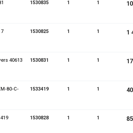
81
1530835
1
1
10
17
1530825
1
1
1 
vers 40613
1530831
1
1
17
ZM-80-C-
1533419
1
1
40
1419
1530828
1
1
85