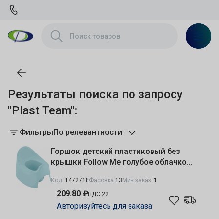
Результаты поиска по запросу
"Plast Team":
Фильтры
По релевантности
Горшок детский пластиковый без
крышки Follow Me голубое облачко
Plast Team LA270210020
Код:
1472718
Фасовка
13
Мин заказ:
1
209.80 ₽
НДС 22
Авторизуйтесь для заказа