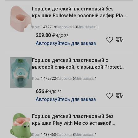
Горшок детский пластиковый без
крышки Follow Me розовый зефир Plast
Team LA270210032
Код:
1472719
Фасовка
13
Мин заказ:
1
209.80 ₽
НДС 22
Авторизуйтесь для заказа
Горшок детский пластиковый с
высокой спинкой, с крышкой Protect
Me, голубое облачко Plast Team
Код:
1472722
Фасовка
6
Мин заказ:
1
LA104211020
656 ₽
НДС 22
Авторизуйтесь для заказа
Горшок детский пластиковый без
крышки Play with Me со вставкой
фисташковый пломбир Plast Team
Код:
1483463
Фасовка
8
Мин заказ:
1
LA003111050