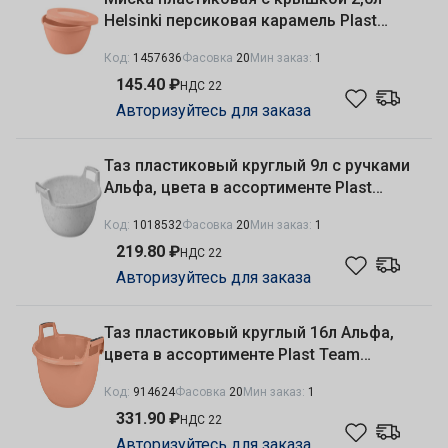
Helsinki персиковая карамель Plast
Team PT107411040
Код:
1457636
Фасовка
20
Мин заказ:
1
145.40 ₽
НДС 22
Авторизуйтесь для заказа
Таз пластиковый круглый 9л с ручками
Альфа, цвета в ассортименте Plast
Team PT2940
Код:
1018532
Фасовка
20
Мин заказ:
1
219.80 ₽
НДС 22
Авторизуйтесь для заказа
Таз пластиковый круглый 16л Альфа,
цвета в ассортименте Plast Team
PT2942
Код:
914624
Фасовка
20
Мин заказ:
1
331.90 ₽
НДС 22
Авторизуйтесь для заказа