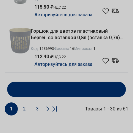
115.50 ₽
НДС 22
Авторизуйтесь для заказа
Горшок для цветов пластиковый
Берген со вставкой 0,8л (вставка 0,7л)
d-11,5см серый шторм Plast Team
Код:
1536993
Фасовка
16
Мин заказ:
1
PT402110025
112.40 ₽
НДС 22
Авторизуйтесь для заказа
Показать ещё
1
2
3
Товары 1 - 30 из 61