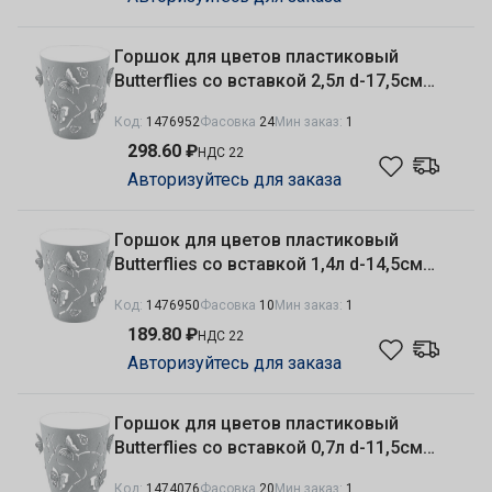
Горшок для цветов пластиковый
Butterflies со вставкой 2,5л d-17,5см
серый шторм Plast Team PT401310025
Код:
1476952
Фасовка
24
Мин заказ:
1
298.60 ₽
НДС 22
Авторизуйтесь для заказа
Горшок для цветов пластиковый
Butterflies со вставкой 1,4л d-14,5см
серый шторм Plast Team PT401210025
Код:
1476950
Фасовка
10
Мин заказ:
1
189.80 ₽
НДС 22
Авторизуйтесь для заказа
Горшок для цветов пластиковый
Butterflies со вставкой 0,7л d-11,5см
серый шторм Plast Team PT401110025
Код:
1474076
Фасовка
20
Мин заказ:
1