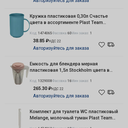
Авторизуйтесь для заказа
Кружка пластиковая 0,30л Счастье
цвета в ассортименте Plast Team
PT1631
Код:
1474065
Фасовка
60
Мин заказ:
1
38.85 ₽
НДС 22
Авторизуйтесь для заказа
Емкость для блендера мерная
пластиковая 1,5л Stockholm цвета в
ассортименте Plast Team PT1148
Код:
1329008
Фасовка
16
Мин заказ:
1
265.30 ₽
НДС 22
Авторизуйтесь для заказа
Комплект для туалета WC пластиковый
Melange, молочный туман Plast Team
PT408511048