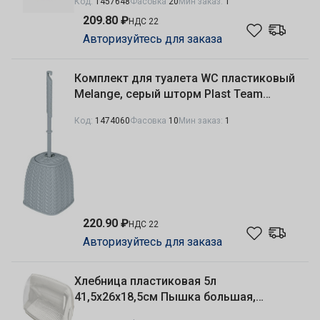
Код:
1457648
Фасовка
20
Мин заказ:
1
209.80 ₽
НДС 22
Авторизуйтесь для заказа
Комплект для туалета WC пластиковый
Melange, серый шторм Plast Team
PT408511025
Код:
1474060
Фасовка
10
Мин заказ:
1
220.90 ₽
НДС 22
Авторизуйтесь для заказа
Хлебница пластиковая 5л
41,5х26х18,5см Пышка большая,
молочный туман Plast Team