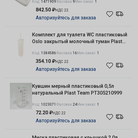
Код:
1471909
Фасовка
9
Мин заказ:
1
РТ267312048
842.50 ₽
НДС 22
Авторизуйтесь для заказа
Комплект для туалета WC пластиковый
Oslo закрытый молочный туман Plast
Team PT1356МЛ
Код:
1384586
Фасовка
16
Мин заказ:
1
354.10 ₽
НДС 22
Авторизуйтесь для заказа
Кувшин мерный пластиковый 0,5л
натуральный Plast Team PT305210999
Код:
1023071
Фасовка
24
Мин заказ:
1
72.20 ₽
НДС 22
Авторизуйтесь для заказа
Миска пластиковая с крышкой 2,0л