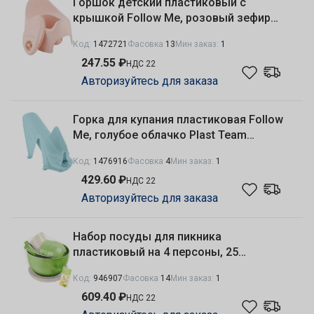
Горшок детский пластиковый с
крышкой Follow Me, розовый зефир
Plast Team LA270111032
Код:
1472721
Фасовка
13
Мин заказ:
1
247.55 ₽
НДС 22
Авторизуйтесь для заказа
Горка для купания пластиковая Follow
Me, голубое облачко Plast Team
LA103910020
Код:
1476916
Фасовка
4
Мин заказ:
1
429.60 ₽
НДС 22
Авторизуйтесь для заказа
Набор посуды для пикника
пластиковый на 4 персоны, 25
предметов Picnic time, в сетке Plast
Код:
946907
Фасовка
14
Мин заказ:
1
Team PT184312000
609.40 ₽
НДС 22