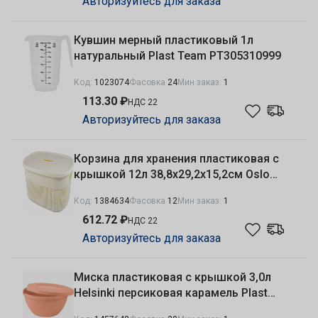
Авторизуйтесь для заказа
Кувшин мерный пластиковый 1л
натуральный Plast Team PT305310999
Код:
1023074
Фасовка
24
Мин заказ:
1
113.30 ₽
НДС 22
Авторизуйтесь для заказа
Корзина для хранения пластиковая с
крышкой 12л 38,8х29,2х15,2см Oslo
молочный туман Plast Team PT1332МЛ
Код:
1384634
Фасовка
12
Мин заказ:
1
612.72 ₽
НДС 22
Авторизуйтесь для заказа
Миска пластиковая с крышкой 3,0л
Helsinki персиковая карамель Plast
Team PT107511040