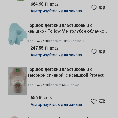
664.90 ₽
НДС 22
Авторизуйтесь для заказа
Горшок детский пластиковый с
крышкой Follow Me, голубое облачко
Plast Team LA270111020
Код:
1472720
Фасовка
13
Мин заказ:
1
247.55 ₽
НДС 22
Авторизуйтесь для заказа
Горшок детский пластиковый с
высокой спинкой, с крышкой Protect
Me, розовый зефир Plast Team
Код:
1472723
Фасовка
6
Мин заказ:
1
LA104211032
656 ₽
НДС 22
Авторизуйтесь для заказа