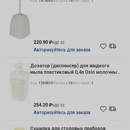
Код:
1474063
Фасовка
10
Мин заказ:
1
220.90 ₽
НДС 22
Авторизуйтесь для заказа
Дозатор (диспенсер) для жидкого
мыла пластиковый 0,4л Oslo молочный
туман Plast Team PT1345МЛ
Код:
1384823
Фасовка
16
Мин заказ:
1
254.20 ₽
НДС 22
Авторизуйтесь для заказа
Сушилка для столовых приборов