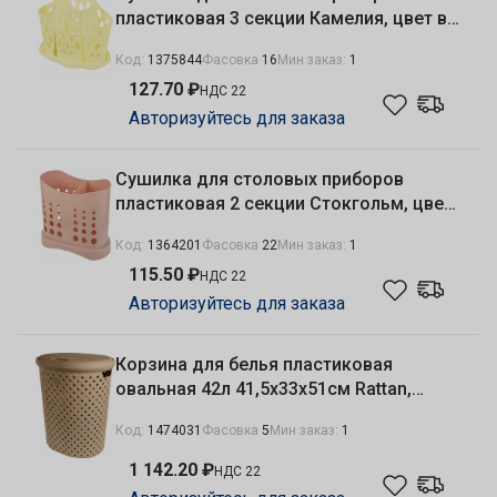
пластиковая 3 секции Камелия, цвет в
ассортименте Lucky Friday/Plast Team
Код:
1375844
Фасовка
16
Мин заказ:
1
LF4058/PT4058
127.70 ₽
НДС 22
Авторизуйтесь для заказа
Сушилка для столовых приборов
пластиковая 2 секции Стокгольм, цвет
в ассортименте Plast Team PT9070
Код:
1364201
Фасовка
22
Мин заказ:
1
115.50 ₽
НДС 22
Авторизуйтесь для заказа
Корзина для белья пластиковая
овальная 42л 41,5х33х51см Rattan,
шоколадный мокко Plast Team
Код:
1474031
Фасовка
5
Мин заказ:
1
PT408711015
1 142.20 ₽
НДС 22