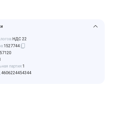
ки
логов:
НДС 22
а:
1527744
57120
1
ная партия:
1
:
4606224454344