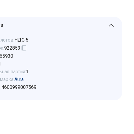
ки
логов:
НДС 5
а:
922853
65930
1
ная партия:
1
марка:
Aura
:
4600999007569