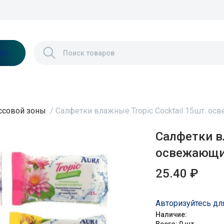
лог
ссовой зоны
/
Салфетки влажные Tropic Cocktail 15шт. ос
Салфетки вл
освежающие
25.40 ₽
Авторизуйтесь дл
Наличие: