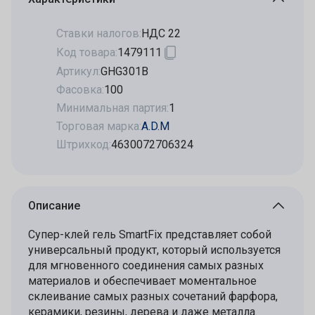
Ставки налогов:
НДС 22
Код товара:
1479111
Артикул:
GHG301B
Фасовка:
100
Минимальная партия:
1
Торговая марка:
A.D.M
Штрихкод:
4630072706324
Описание
Супер-клей гель SmartFix представляет собой
универсальный продукт, который используется
для мгновенного соединения самых разных
материалов и обеспечивает моментальное
склеивание самых разных сочетаний фарфора,
керамики, резины, дерева и даже металла.