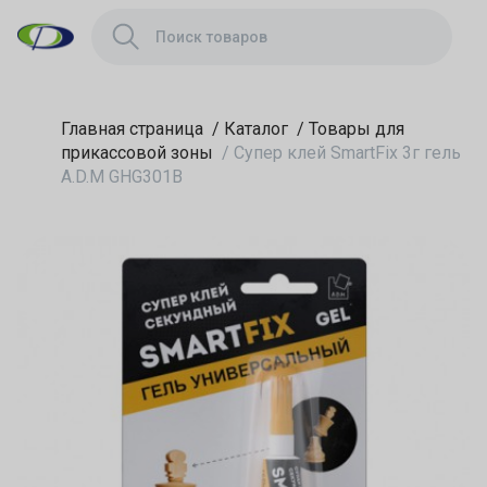
Главная страница
/
Каталог
/
Товары для
прикассовой зоны
/
Супер клей SmartFix 3г гель
A.D.M GHG301B