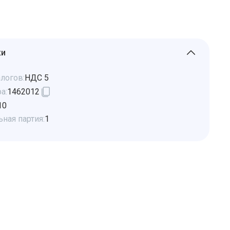
ки
логов:
НДС 5
а:
1462012
10
ная партия:
1