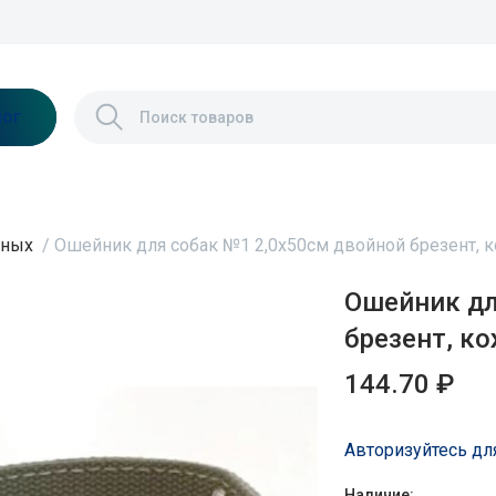
лог
тных
/
Ошейник для собак №1 2,0х50см двойной брезент,
Ошейник дл
брезент, к
144.70 ₽
Авторизуйтесь дл
Наличие: