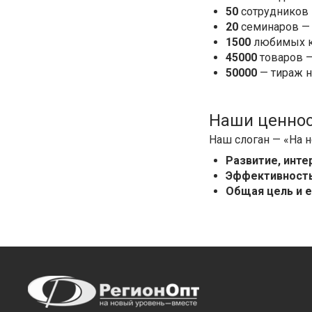
50
сотрудников 
20
семинаров — 
1500
любимых кл
45000
товаров —
50000
— тираж н
Наши ценно
Наш слоган — «На н
Развитие, инте
Эффективност
Общая цель и 