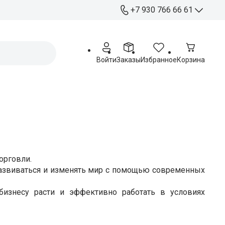
+7 930 766 66 61
+7 930 766 66 61
Отдел продаж
Войти
Заказы
Избранное
Корзина
+ 7 920 263 76 54
Работа с партнерами
Офис:
Курск, ул. Станционная 4А
Пн - Пт: 09:00 - 17:00
Распределительный
центр:
орговли.
Курск, ул. Чайковского 60
развиваться и изменять мир с помощью современных
Пн - Пт: 09:00 - 17:00
изнесу расти и эффективно работать в условиях
Сб: 09:00 - 15:00