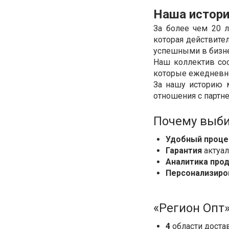
Наша истори
За более чем 20 
которая действите
успешными в бизне
Наш коллектив сос
которые ежедневно
За нашу историю 
отношения с партн
Почему выби
Удобный проце
Гарантия
актуал
Аналитика про
Персонализиро
«Регион Опт
4
области достав