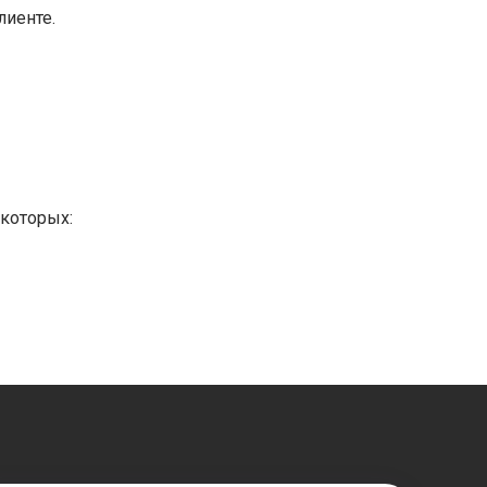
лиенте.
 которых: