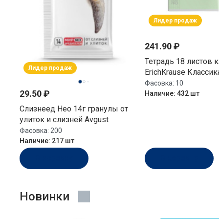
Лидер продаж
241.90 ₽
Тетрадь 18 листов клетка
Лидер продаж
ErichKrause Классика
пластиковая облож
Фасовка:
10
29.50 ₽
62181
Наличие:
432 шт
Слизнеед Нео 14г гранулы от
улиток и слизней Avgust
Фасовка:
200
Наличие:
217 шт
В корзину
В корзину
Новинки