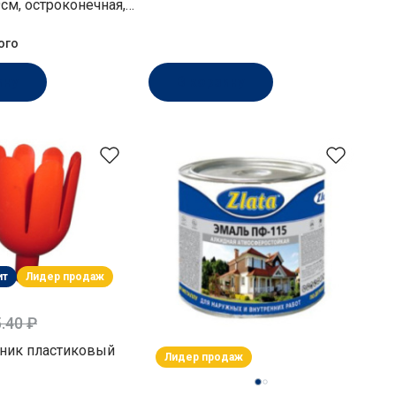
см, остроконечная,
есткости, без
5650/K2/S506-1
ого
ину
В корзину
ит
Лидер продаж
.40 ₽
ник пластиковый
Лидер продаж