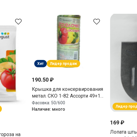
Хит
Лидер продаж
190.50 ₽
Крышка для консервирования
метал. СКО 1-82 Ассорти 49+1
толщина металла - 0,18мм,
Фасовка:
50/600
Лидер про
внутр. покрытие - эмаль
Наличие:
много
Уралочка
169 ₽
Лопата шты
тороза на