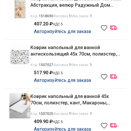
Абстракция, велюр Радужный Дом
РД68199
Код:
1518690
Фасовка
1
Мин заказ:
1
407.20 ₽
НДС 5
Авторизуйтесь для заказа
Коврик напольный для ванной
антискользящий 45х 70см, полиэстер,
кант Радужный Дом РД66775
Код:
1507027
Фасовка
1
Мин заказ:
1
517.90 ₽
НДС 5
Авторизуйтесь для заказа
Коврик напольный для ванной 45х
70см, полиэстер, кант, Макароны,
белый Радужный Дом РД66751
Код:
1507025
Фасовка
1
Мин заказ:
1
409.90 ₽
НДС 5
Авторизуйтесь для заказа