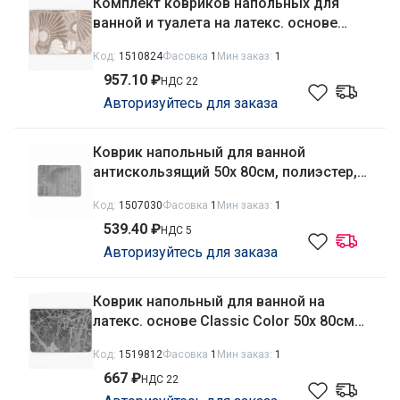
Комплект ковриков напольных для
ванной и туалета на латекс. основе
Classic Color 2пр. 50х 80см/40х50см
Код:
1510824
Фасовка
1
Мин заказ:
1
толщина 11мм, бежевый Aqua-Prime 02
957.10 ₽
НДС 22
Авторизуйтесь для заказа
Коврик напольный для ванной
антискользящий 50х 80см, полиэстер,
низкий ворс, кант, серый Радужный
Код:
1507030
Фасовка
1
Мин заказ:
1
Дом РД66515
539.40 ₽
НДС 5
Авторизуйтесь для заказа
Коврик напольный для ванной на
латекс. основе Classic Color 50х 80см
толщина 11мм, серый Aqua-Prime 2014
Код:
1519812
Фасовка
1
Мин заказ:
1
667 ₽
НДС 22