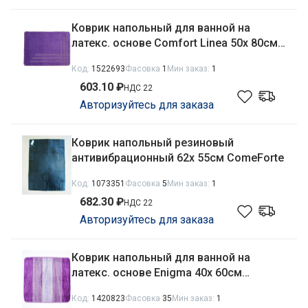
Коврик напольный для ванной на
латекс. основе Comfort Linea 50х 80см
толщина 10мм, сиреневый DKTX
Код:
1522693
Фасовка
1
Мин заказ:
1
DTX.CML.4032-1.50/80-LL
603.10 ₽
НДС 22
Авторизуйтесь для заказа
Коврик напольный резиновый
антивибрационный 62х 55см ComeForte
Код:
1073351
Фасовка
5
Мин заказ:
1
682.30 ₽
НДС 22
Авторизуйтесь для заказа
Коврик напольный для ванной на
латекс. основе Enigma 40х 60см
толщина 12мм, сирень Aqua-Prime
Код:
1420823
Фасовка
35
Мин заказ:
1