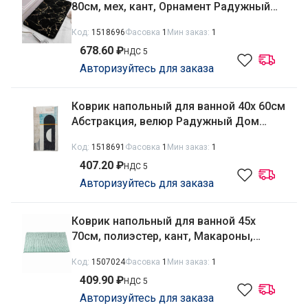
80см, мех, кант, Орнамент Радужный
Дом РД68014
Код:
1518696
Фасовка
1
Мин заказ:
1
678.60 ₽
НДС 5
Авторизуйтесь для заказа
Коврик напольный для ванной 40х 60см
Абстракция, велюр Радужный Дом
РД68236
Код:
1518691
Фасовка
1
Мин заказ:
1
407.20 ₽
НДС 5
Авторизуйтесь для заказа
Коврик напольный для ванной 45х
70см, полиэстер, кант, Макароны,
зеленый Радужный Дом РД66621
Код:
1507024
Фасовка
1
Мин заказ:
1
409.90 ₽
НДС 5
Авторизуйтесь для заказа