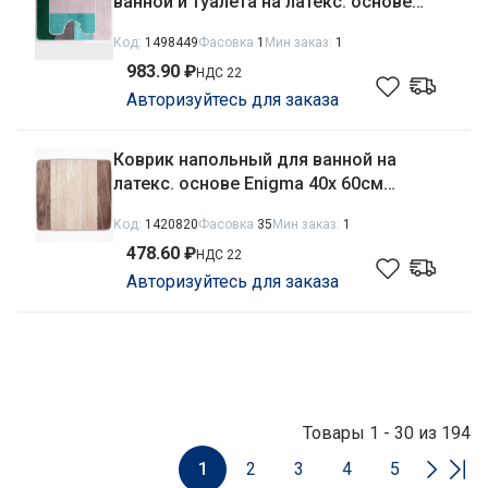
ванной и туалета на латекс. основе
Silver 2пр. 50х 80см/40х50см толщина
Код:
1498449
Фасовка
1
Мин заказ:
1
11мм, бирюзовый Aqua-Prime 2239
983.90 ₽
НДС 22
Авторизуйтесь для заказа
Коврик напольный для ванной на
латекс. основе Enigma 40х 60см
толщина 12мм, кофе Aqua-Prime
Код:
1420820
Фасовка
35
Мин заказ:
1
478.60 ₽
НДС 22
Авторизуйтесь для заказа
Товары 1 - 30 из 194
1
2
3
4
5