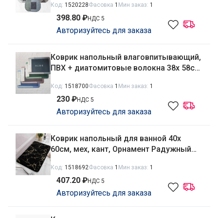
Код:
1520228
Фасовка
1
Мин заказ:
1
РД68458
398.80 ₽
НДС 5
Авторизуйтесь для заказа
Коврик напольный влаговпитывающий,
ПВХ + диатомитовые волокна 38х 58см
Home Радужный Дом РД68397
Код:
1518700
Фасовка
1
Мин заказ:
1
230 ₽
НДС 5
Авторизуйтесь для заказа
Коврик напольный для ванной 40х
60см, мех, кант, Орнамент Радужный
Дом РД68021
Код:
1518692
Фасовка
1
Мин заказ:
1
407.20 ₽
НДС 5
Авторизуйтесь для заказа