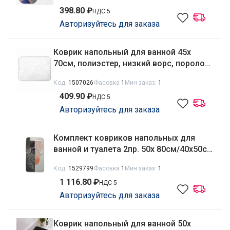
РД68489
398.80 ₽
НДС 5
Авторизуйтесь для заказа
Коврик напольный для ванной 45х
70см, полиэстер, низкий ворс, поролон,
кант, Камушки, белый Радужный Дом
Код:
1507026
Фасовка
1
Мин заказ:
1
РД66768
409.90 ₽
НДС 5
Авторизуйтесь для заказа
Комплект ковриков напольных для
ванной и туалета 2пр. 50х 80см/40х50см
Орнамент, велюр, оверлок Радужный
Код:
1529799
Фасовка
1
Мин заказ:
1
Дом РД68274
1 116.80 ₽
НДС 5
Авторизуйтесь для заказа
Коврик напольный для ванной 50х