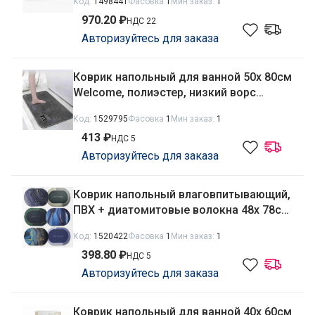
Код:
1498441
Фасовка
1
Мин заказ:
1
2014
970.20 ₽
НДС 22
Авторизуйтесь для заказа
Коврик напольный для ванной 50х 80см
Welcome, полиэстер, низкий ворс
Радужный Дом РД68090
Код:
1529795
Фасовка
1
Мин заказ:
1
413 ₽
НДС 5
Авторизуйтесь для заказа
Коврик напольный влаговпитывающий,
ПВХ + диатомитовые волокна 48х 78см
Абстракция, овальный Радужный Дом
Код:
1520422
Фасовка
1
Мин заказ:
1
РД68496
398.80 ₽
НДС 5
Авторизуйтесь для заказа
Коврик напольный для ванной 40х 60см