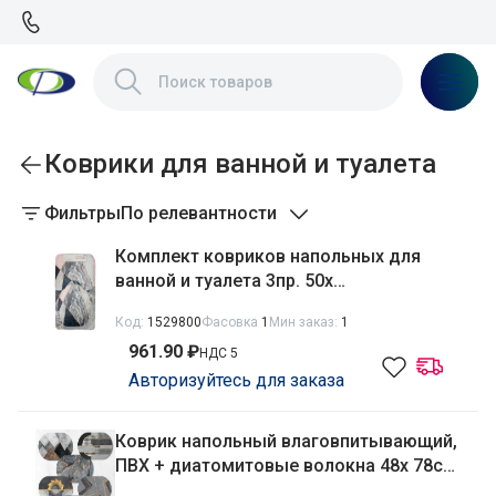
Коврики для ванной и туалета
Фильтры
По релевантности
Комплект ковриков напольных для
ванной и туалета 3пр. 50х
80см/40х50см/45х40см Абстракция,
Код:
1529800
Фасовка
1
Мин заказ:
1
велюр, кант Радужный Дом РД68205
961.90 ₽
НДС 5
Авторизуйтесь для заказа
Коврик напольный влаговпитывающий,
ПВХ + диатомитовые волокна 48х 78см
Абстракция, овальный Радужный Дом