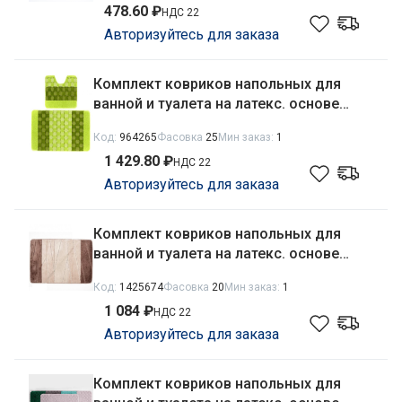
478.60 ₽
НДС 22
Авторизуйтесь для заказа
Комплект ковриков напольных для
ванной и туалета на латекс. основе
Silver 2пр. 60х100см/50х60см толщина
Код:
964265
Фасовка
25
Мин заказ:
1
11мм, зеленый Banyolin
1 429.80 ₽
НДС 22
Авторизуйтесь для заказа
Комплект ковриков напольных для
ванной и туалета на латекс. основе
Enigma 2пр. 50х 80см/40х50см толщина
Код:
1425674
Фасовка
20
Мин заказ:
1
12мм, кофе Aqua-Prime
1 084 ₽
НДС 22
Авторизуйтесь для заказа
Комплект ковриков напольных для