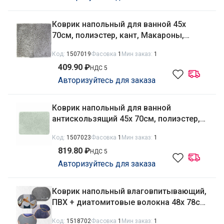
Коврик напольный для ванной 45х
70см, полиэстер, кант, Макароны,
серый Радужный Дом РД66522
Код:
1507019
Фасовка
1
Мин заказ:
1
409.90 ₽
НДС 5
Авторизуйтесь для заказа
Коврик напольный для ванной
антискользящий 45х 70см, полиэстер,
зеленый Радужный Дом РД66614
Код:
1507023
Фасовка
1
Мин заказ:
1
819.80 ₽
НДС 5
Авторизуйтесь для заказа
Коврик напольный влаговпитывающий,
ПВХ + диатомитовые волокна 48х 78см
Абстракция, овальный Радужный Дом
Код:
1518702
Фасовка
1
Мин заказ:
1