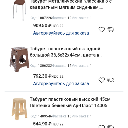
Табурет металлический Классика 3 с
квадратным мягким сиденьем,
коричневый Nika ТК03/К
Код:
1087226
Фасовка
10
Мин заказ:
1
909.50 ₽
НДС 22
Авторизуйтесь для заказа
Табурет пластиковый складной
большой 36,5х32х44см, цвета в
ассортименте Ар-Пласт 11014
Код:
1306232
Фасовка
12
Мин заказ:
1
792.30 ₽
НДС 22
Авторизуйтесь для заказа
Табурет пластиковый высокий 45см
Плетенка бежевый Ар-Пласт 14005
Код:
1409546
Фасовка
10
Мин заказ:
1
544.90 ₽
НДС 22