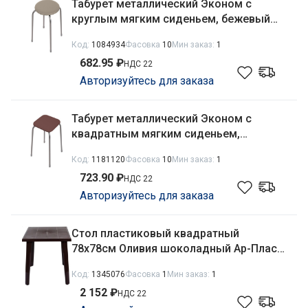
Табурет металлический Эконом с
круглым мягким сиденьем, бежевый
Nika ТЭ2/Б
Код:
1084934
Фасовка
10
Мин заказ:
1
682.95 ₽
НДС 22
Авторизуйтесь для заказа
Табурет металлический Эконом с
квадратным мягким сиденьем,
коричневый Nika ТЭ3/К
Код:
1181120
Фасовка
10
Мин заказ:
1
723.90 ₽
НДС 22
Авторизуйтесь для заказа
Стол пластиковый квадратный
78х78см Оливия шоколадный Ар-Пласт
140041
Код:
1345076
Фасовка
1
Мин заказ:
1
2 152 ₽
НДС 22