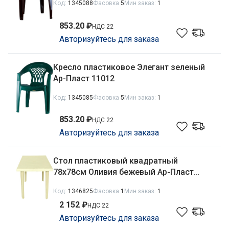
Код:
1345088
Фасовка
5
Мин заказ:
1
853.20 ₽
НДС 22
Авторизуйтесь для заказа
Кресло пластиковое Элегант зеленый
Ар-Пласт 11012
Код:
1345085
Фасовка
5
Мин заказ:
1
853.20 ₽
НДС 22
Авторизуйтесь для заказа
Стол пластиковый квадратный
78х78см Оливия бежевый Ар-Пласт
140041
Код:
1346825
Фасовка
1
Мин заказ:
1
2 152 ₽
НДС 22
Авторизуйтесь для заказа