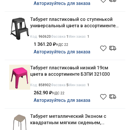
Авторизуйтесь для заказа
Табурет пластиковый со ступенькой
универсальный цвета в ассортименте
Idea М2296
Код:
960620
Фасовка
1
Мин заказ:
1
1 361.20 ₽
НДС 22
Авторизуйтесь для заказа
Табурет пластиковый низкий 19см
цвета в ассортименте БЗПИ 321030
Код:
858902
Фасовка
5
Мин заказ:
1
262.90 ₽
НДС 22
Авторизуйтесь для заказа
Табурет металлический Эконом с
квадратным мягким сиденьем,
бежевый Nika ТЭ3/Б