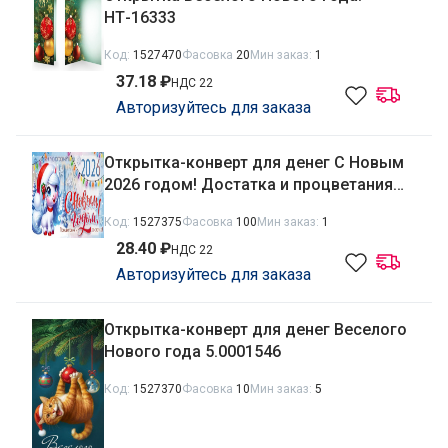
НТ-16333
Код:
1527470
Фасовка
20
Мин заказ:
1
37.18 ₽
НДС 22
Авторизуйтесь для заказа
Открытка-конверт для денег С Новым
2026 годом! Достатка и процветания
9.0001253
Код:
1527375
Фасовка
100
Мин заказ:
1
28.40 ₽
НДС 22
Авторизуйтесь для заказа
Открытка-конверт для денег Веселого
Нового года 5.0001546
Код:
1527370
Фасовка
10
Мин заказ:
5