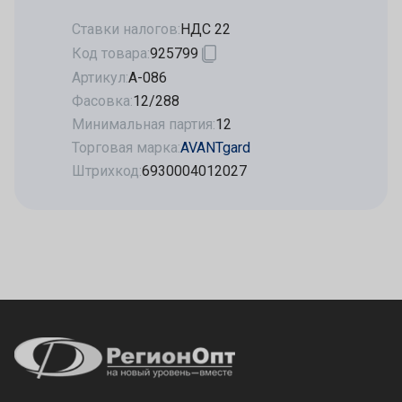
Ставки налогов:
НДС 22
Код товара:
925799
Артикул:
А-086
Фасовка:
12/288
Минимальная партия:
12
Торговая марка:
AVANTgard
Штрихкод:
6930004012027