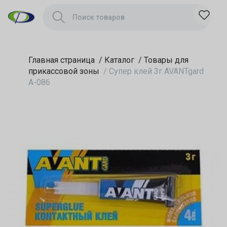
Главная страница
/
Каталог
/
Товары для
прикассовой зоны
/
Супер клей 3г AVANTgard
А-086