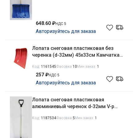
648.60 ₽
НДС 5
Авторизуйтесь для заказа
Лопата снеговая пластиковая без
черенка (d-32мм) 45х33см Камчатка
Полярные Зори Агропласт БП-00000196
Код:
1161545
Фасовка
10
Мин заказ:
1
257 ₽
НДС 5
Авторизуйтесь для заказа
Лопата снеговая пластиковая
алюминиевый черенок d-32мм V-р
45х33см Камчатка Агропласт
Код:
1187534
Фасовка
5
Мин заказ:
1
00000000453