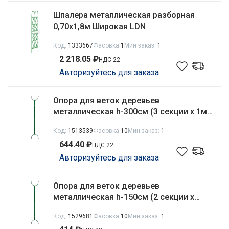
Шпалера металлическая разборная
0,70х1,8м Широкая LDN
Код:
1333667
Фасовка
1
Мин заказ:
1
2 218.05 ₽
НДС 22
Авторизуйтесь для заказа
Опора для веток деревьев
металлическая h-300см (3 секции х 1м)
(комплект 2шт.) Садовита
Код:
1513539
Фасовка
10
Мин заказ:
1
644.40 ₽
НДС 22
Авторизуйтесь для заказа
Опора для веток деревьев
металлическая h-150см (2 секции х
0,75м)(комплект 2шт.) Садовита
Код:
1529681
Фасовка
10
Мин заказ:
1