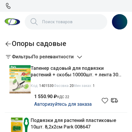
Опоры садовые
Фильтры
По релевантности
Тапенер садовый для подвязки
растений + скобы 10000шт. + лента 30м
в наборе Park 006395
Код:
1401530
Фасовка
20
Мин заказ:
1
1 550.90 ₽
НДС 22
Авторизуйтесь для заказа
Подвязки для растений пластиковые
10шт. 8,2х2см Park 008647