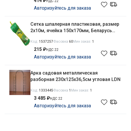
414 ₽
НДС 22
Авторизуйтесь для заказа
Сетка шпалерная пластиковая, размер
2х10м, ячейка 150х170мм, Беларусь
Interlok
Код:
1537257
Фасовка
60
Мин заказ:
1
215 ₽
НДС 22
Авторизуйтесь для заказа
Арка садовая металлическая
разборная 230х125х36,5см угловая LDN
Код:
1333445
Фасовка
1
Мин заказ:
1
3 485 ₽
НДС 22
Авторизуйтесь для заказа