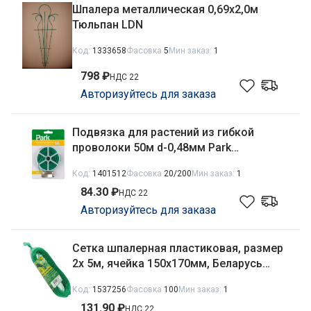
Шпалера металлическая 0,69х2,0м
Тюльпан LDN
Код:
1333658
Фасовка
5
Мин заказ:
1
798 ₽
НДС 22
Авторизуйтесь для заказа
Подвязка для растений из гибкой
проволоки 50м d-0,48мм Park
HG1261/420001
Код:
1401512
Фасовка
20/200
Мин заказ:
1
84.30 ₽
НДС 22
Авторизуйтесь для заказа
Сетка шпалерная пластиковая, размер
2х 5м, ячейка 150х170мм, Беларусь
Interlok
Код:
1537256
Фасовка
100
Мин заказ:
1
131.90 ₽
НДС 22