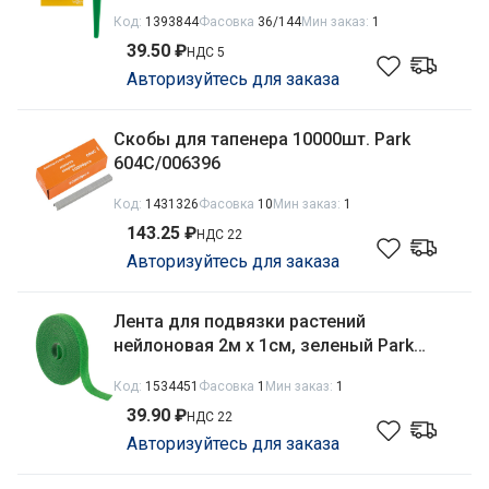
Код:
1393844
Фасовка
36/144
Мин заказ:
1
39.50 ₽
НДС 5
Авторизуйтесь для заказа
Скобы для тапенера 10000шт. Park
604C/006396
Код:
1431326
Фасовка
10
Мин заказ:
1
143.25 ₽
НДС 22
Авторизуйтесь для заказа
Лента для подвязки растений
нейлоновая 2м х 1см, зеленый Park
985450
Код:
1534451
Фасовка
1
Мин заказ:
1
39.90 ₽
НДС 22
Авторизуйтесь для заказа