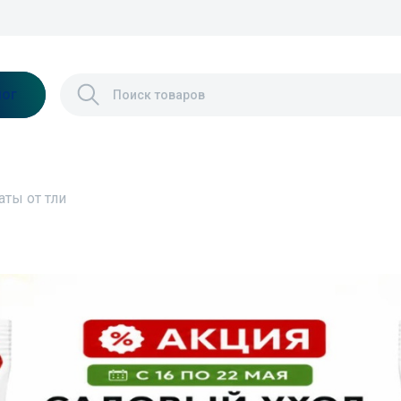
лог
ты от тли