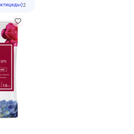
2
ектициды)