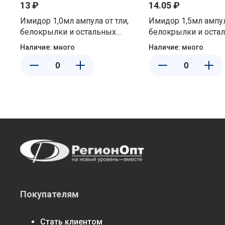
13 ₽
14.05 ₽
Имидор 1,0мл ампула от тли,
Имидор 1,5мл ампула от тли,
белокрылки и остальных
белокрылки и оста
вредителей на огурцах и
вредителей на цве
Наличие:
много
Наличие:
много
томатах Щелково Агрохим
растениях Щелково
Покупателям
Стать клиентом