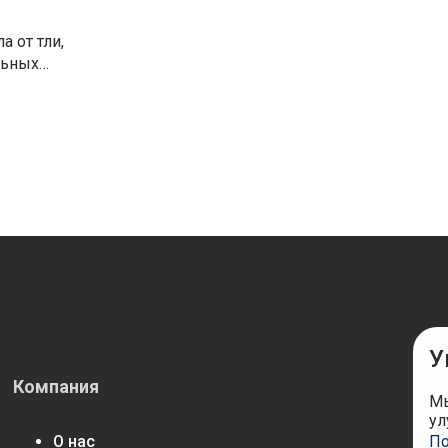
льных
точных
 Агрохим
У
Компания
М
Мы
ул
По
О нас