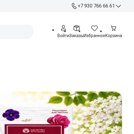
+7 930 766 66 61
+7 930 766 66 61
Отдел продаж
Войти
Заказы
Избранное
Корзина
+ 7 920 263 76 54
Работа с партнерами
Офис:
Курск, ул. Станционная 4А
Пн - Пт: 09:00 - 17:00
Распределительный
центр:
Курск, ул. Чайковского 60
Пн - Пт: 09:00 - 17:00
Сб: 09:00 - 15:00