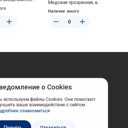
Медовая прозрачная, в
К
ого
ассортименте Ар-Пласт 03033
Наличие:
много
ведомление о Cookies
ы в соцсетях
 используем файлы Cookies. Они помогают
учшить ваше взаимодействие с сайтом.
дробнее ознакомиться
Принять
Отказаться