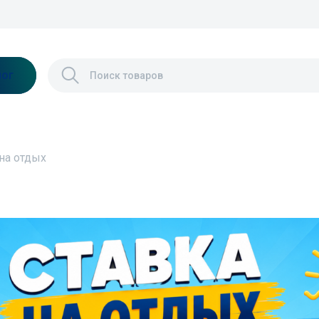
лог
на отдых