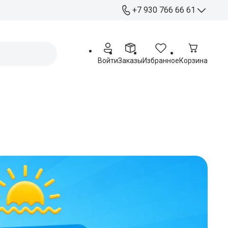
+7 930 766 66 61
+7 930 766 66 61
Отдел продаж
Войти
Заказы
Избранное
Корзина
+ 7 920 263 76 54
Работа с партнерами
Офис:
Курск, ул. Станционная 4А
Пн - Пт: 09:00 - 17:00
Распределительный
центр:
Курск, ул. Чайковского 60
Пн - Пт: 09:00 - 17:00
Сб: 09:00 - 15:00