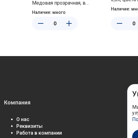
Медовая прозрачная, в
Martika С46
Наличие:
мн
ассортименте Ар-Пласт 03032
Наличие:
много
У
Компания
М
Мы
ул
По
О нас
Реквизиты
Работа в компании