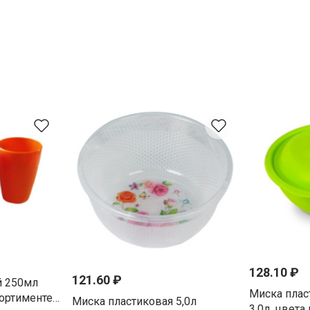
128.10 ₽
121.60 ₽
й 250мл
Миска плас
сортименте
Миска пластиковая 5,0л
3,0л, цвета