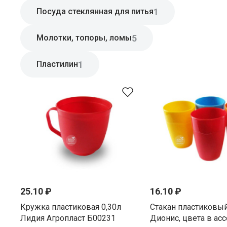
1
Посуда стеклянная для питья
5
Молотки, топоры, ломы
1
Пластилин
25.10 ₽
16.10 ₽
Кружка пластиковая 0,30л
Стакан пластиковы
Лидия Агропласт Б00231
Дионис, цвета в ас