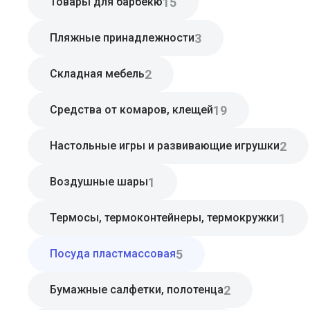
15
Товары для барбекю
3
Пляжные принадлежности
2
Складная мебель
19
Средства от комаров, клещей
2
Настольные игры и развивающие игрушки
1
Воздушные шары
1
Термосы, термоконтейнеры, термокружки
5
Посуда пластмассовая
2
Бумажные салфетки, полотенца