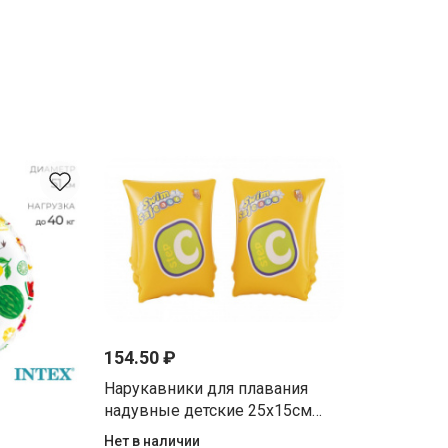
154.50 ₽
Нарукавники для плавания
надувные детские 25х15см
Swim Safe, ступень С, от 3 до 6
Нет в наличии