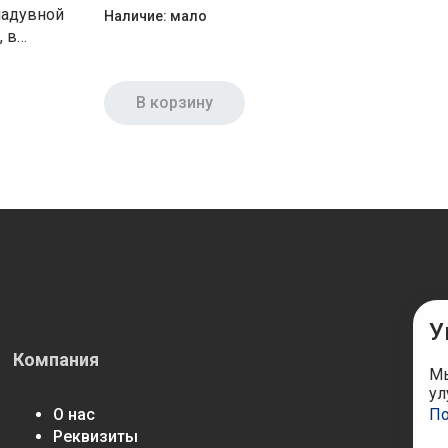
лет BestWay 32033
надувной
Наличие:
мало
о 6 лет
В корзину
У
Компания
М
Мы
ул
По
О нас
Реквизиты