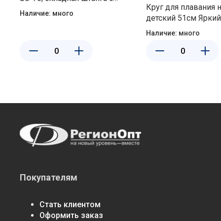
Круг для плавания 
наклоном Ecos 999370
Наличие:
много
детский 51см Яркий, в
ассортименте, от 3 д
Наличие:
много
Intex 59230NP
Покупателям
Стать клиентом
Оформить заказ