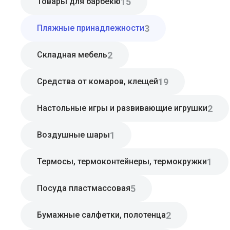
15
Товары для барбекю
3
Пляжные принадлежности
2
Складная мебель
19
Средства от комаров, клещей
2
Настольные игры и развивающие игрушки
1
Воздушные шары
1
Термосы, термоконтейнеры, термокружки
5
Посуда пластмассовая
2
Бумажные салфетки, полотенца