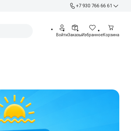
+7 930 766 66 61
+7 930 766 66 61
Отдел продаж
Войти
Заказы
Избранное
Корзина
+ 7 920 263 76 54
Работа с партнерами
Офис:
Курск, ул. Станционная 4А
Пн - Пт: 09:00 - 17:00
Распределительный
центр:
Курск, ул. Чайковского 60
Пн - Пт: 09:00 - 17:00
Сб: 09:00 - 15:00