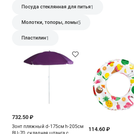
1
Посуда стеклянная для питья
5
Молотки, топоры, ломы
1
Пластилин
732.50 ₽
Зонт пляжный d-175см h-205см
114.60 ₽
BU-70, складная штанга с