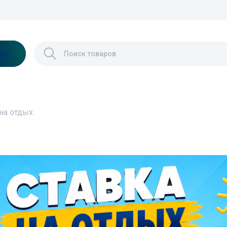
лог
на отдых