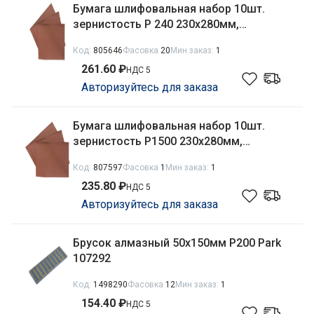
Бумага шлифовальная набор 10шт.
зернистость Р 240 230х280мм,
водостойкая Matrix 75614
Код:
805646
Фасовка
20
Мин заказ:
1
261.60 ₽
НДС 5
Авторизуйтесь для заказа
Бумага шлифовальная набор 10шт.
зернистость Р1500 230х280мм,
водостойкая Matrix 75628
Код:
807597
Фасовка
1
Мин заказ:
1
235.80 ₽
НДС 5
Авторизуйтесь для заказа
Брусок алмазный 50х150мм P200 Park
107292
Код:
1498290
Фасовка
12
Мин заказ:
1
154.40 ₽
НДС 5