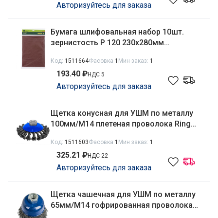
Авторизуйтесь для заказа
Бумага шлифовальная набор 10шт.
зернистость Р 120 230х280мм
влагостойкая Сибртех 756107
Код:
1511664
Фасовка
1
Мин заказ:
1
193.40 ₽
НДС 5
Авторизуйтесь для заказа
Щетка конусная для УШМ по металлу
100мм/М14 плетеная проволока Ring
RinG 100140
Код:
1511603
Фасовка
1
Мин заказ:
1
325.21 ₽
НДС 22
Авторизуйтесь для заказа
Щетка чашечная для УШМ по металлу
65мм/М14 гофрированная проволока
Ring RinG 249321