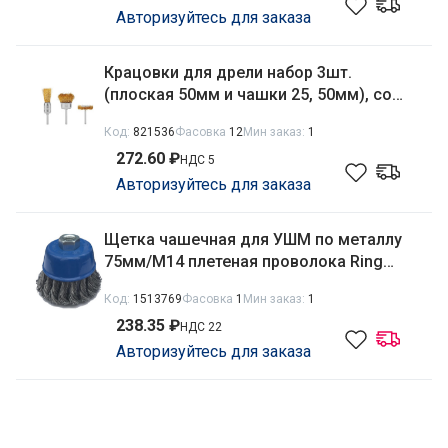
Авторизуйтесь для заказа
Крацовки для дрели набор 3шт.
(плоская 50мм и чашки 25, 50мм), со
шпильками Matrix 74486
Код:
821536
Фасовка
12
Мин заказ:
1
272.60 ₽
НДС 5
Авторизуйтесь для заказа
Щетка чашечная для УШМ по металлу
75мм/М14 плетеная проволока Ring
RinG 7514
Код:
1513769
Фасовка
1
Мин заказ:
1
238.35 ₽
НДС 22
Авторизуйтесь для заказа