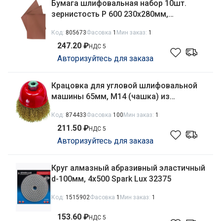
Бумага шлифовальная набор 10шт.
зернистость Р 600 230х280мм,
водостойкая Matrix 75620
Код:
805673
Фасовка
1
Мин заказ:
1
247.20 ₽
НДС 5
Авторизуйтесь для заказа
Крацовка для угловой шлифовальной
машины 65мм, М14 (чашка) из
латунированной витой проволоки
Код:
874433
Фасовка
100
Мин заказ:
1
Matrix 74603
211.50 ₽
НДС 5
Авторизуйтесь для заказа
Круг алмазный абразивный эластичный
d-100мм, 4х500 Spark Lux 32375
Код:
1515902
Фасовка
1
Мин заказ:
1
153.60 ₽
НДС 5