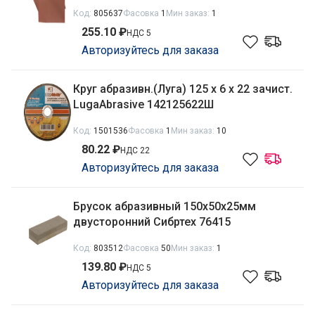
водостойкая Matrix 75612
Код:
805637
Фасовка
1
Мин заказ:
1
255.10 ₽
НДС 5
Авторизуйтесь для заказа
Круг абразивн.(Луга) 125 х 6 х 22 зачист.
LugaAbrasive 142125622Ш
Код:
1501536
Фасовка
1
Мин заказ:
10
80.22 ₽
НДС 22
Авторизуйтесь для заказа
Брусок абразивный 150х50х25мм
двусторонний Сибртех 76415
Код:
803512
Фасовка
50
Мин заказ:
1
139.80 ₽
НДС 5
Авторизуйтесь для заказа