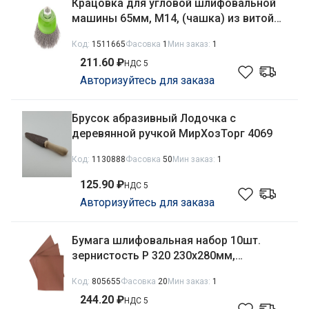
Крацовка для угловой шлифовальной
машины 65мм, М14, (чашка) из витой
проволоки Сибртех 746037
Код:
1511665
Фасовка
1
Мин заказ:
1
211.60 ₽
НДС 5
Авторизуйтесь для заказа
Брусок абразивный Лодочка с
деревянной ручкой МирХозТорг 4069
Код:
1130888
Фасовка
50
Мин заказ:
1
125.90 ₽
НДС 5
Авторизуйтесь для заказа
Бумага шлифовальная набор 10шт.
зернистость Р 320 230х280мм,
водостойкая Matrix 75616
Код:
805655
Фасовка
20
Мин заказ:
1
244.20 ₽
НДС 5