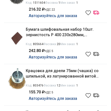
Код:
1511604
Фасовка
1
Мин заказ:
1
216.32 ₽
НДС 22
Авторизуйтесь для заказа
Бумага шлифовальная набор 10шт.
зернистость Р 400 230х280мм,
водостойкая Matrix 75618
Код:
805664
Фасовка
20
Мин заказ:
1
242.80 ₽
НДС 5
Авторизуйтесь для заказа
Крацовка для дрели 75мм (чашка) со
шпилькой, из латунированной витой
проволоки Matrix 74478
Код:
803476
Фасовка
12
Мин заказ:
1
155.70 ₽
НДС 5
Авторизуйтесь для заказа