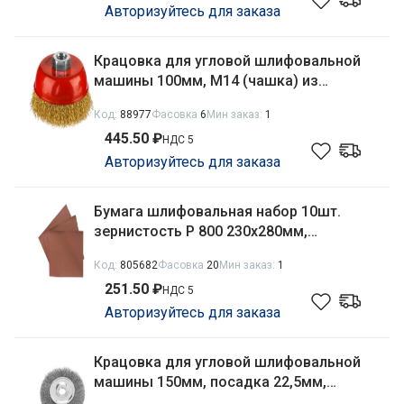
Авторизуйтесь для заказа
Крацовка для угловой шлифовальной
машины 100мм, М14 (чашка) из
латунированной витой проволоки Mirax
Код:
88977
Фасовка
6
Мин заказ:
1
35142-100
445.50 ₽
НДС 5
Авторизуйтесь для заказа
Бумага шлифовальная набор 10шт.
зернистость Р 800 230х280мм,
водостойкая Matrix 75622
Код:
805682
Фасовка
20
Мин заказ:
1
251.50 ₽
НДС 5
Авторизуйтесь для заказа
Крацовка для угловой шлифовальной
машины 150мм, посадка 22,5мм,
плоская из витой проволоки Сибртех