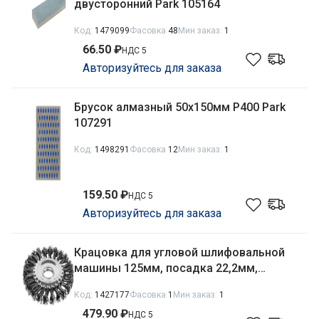
двусторонний Park 105164
Код:
1479099
Фасовка
48
Мин заказ:
1
66.50 ₽
НДС 5
Авторизуйтесь для заказа
Брусок алмазный 50х150мм Р400 Park
107291
Код:
1498291
Фасовка
12
Мин заказ:
1
159.50 ₽
НДС 5
Авторизуйтесь для заказа
Крацовка для угловой шлифовальной
машины 125мм, посадка 22,2мм,
плоская из стальной крученой
Код:
1427177
Фасовка
1
Мин заказ:
1
проволоки Mirax 35140-125
479.90 ₽
НДС 5