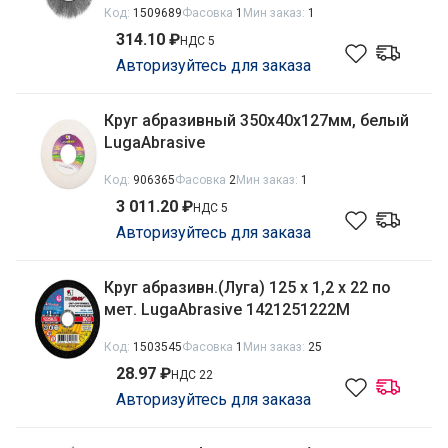
Код:
1509689
Фасовка
1
Мин заказ:
1
746647
314.10 ₽
НДС 5
Авторизуйтесь для заказа
Круг абразивный 350х40х127мм, белый
LugaAbrasive
Код:
906365
Фасовка
2
Мин заказ:
1
3 011.20 ₽
НДС 5
Авторизуйтесь для заказа
Круг абразивн.(Луга) 125 х 1,2 х 22 по
мет. LugaAbrasive 1421251222М
Код:
1503545
Фасовка
1
Мин заказ:
25
28.97 ₽
НДС 22
Авторизуйтесь для заказа